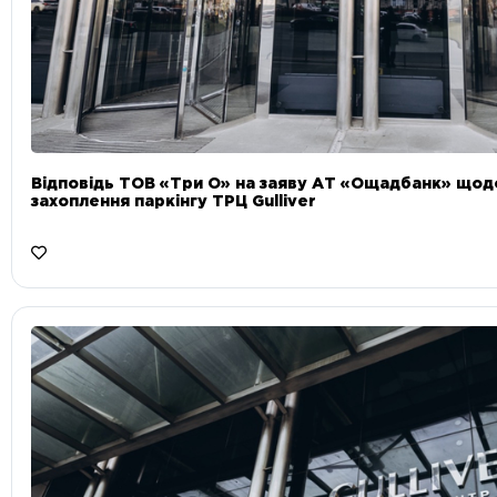
Відповідь ТОВ «Три О» на заяву АТ «Ощадбанк» що
захоплення паркінгу ТРЦ Gulliver