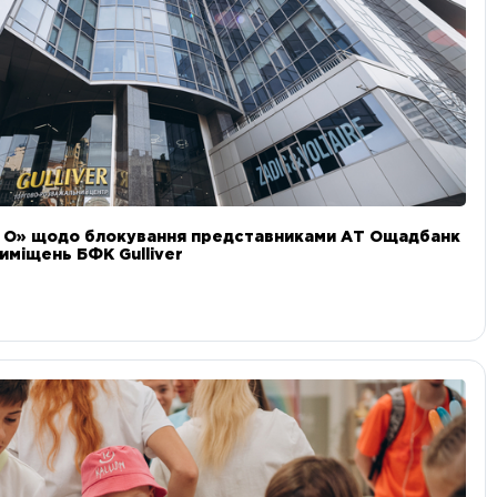
и О» щодо блокування представниками АТ Ощадбанк
иміщень БФК Gulliver