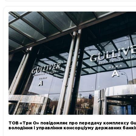
ТОВ «Три О» повідомляє про передачу комплексу Gul
володіння і управління консорціуму державних банкі