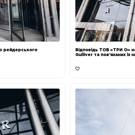
до рейдерського
Відповідь ТОВ «ТРИ О» н
Gulliver та пов’язаних із