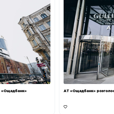
Т «Ощадбанк»
АТ «Ощадбанк» розголоси