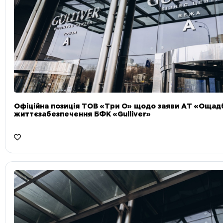
Офіційна позиція ТОВ «Три О» щодо заяви АТ «Ощад
життєзабезпечення БФК «Gulliver»