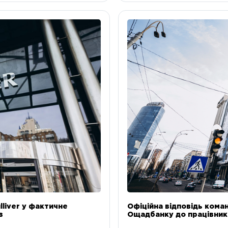
liver у фактичне
Офіційна відповідь коман
в
Ощадбанку до працівникі