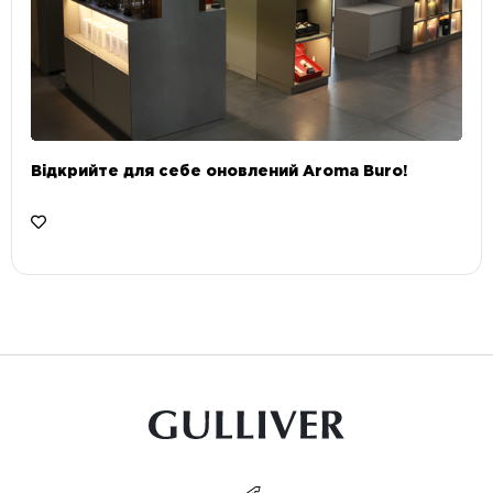
Відкрийте для себе оновлений Aroma Buro! ⠀