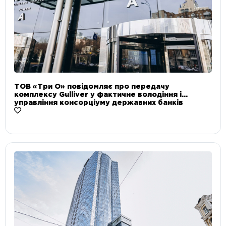
ТОВ «Три О» повідомляє про передачу
комплексу Gulliver у фактичне володіння і
управління консорціуму державних банків