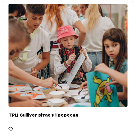
ТРЦ Gulliver вітає з 1 вересня