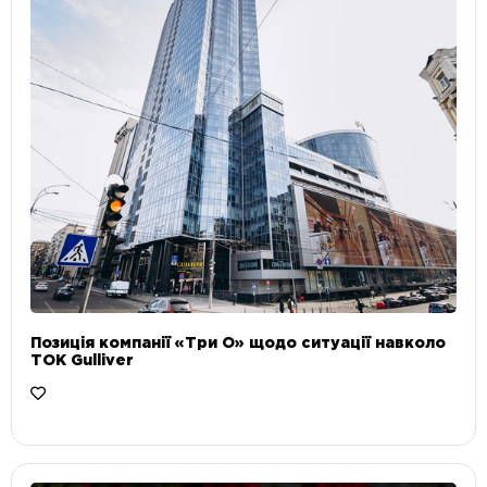
Позиція компанії «Три О» щодо ситуації навколо
ТОК Gulliver