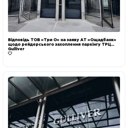
Відповідь ТОВ «Три О» на заяву АТ «Ощадбанк»
щодо рейдерського захоплення паркінгу ТРЦ
Gulliver