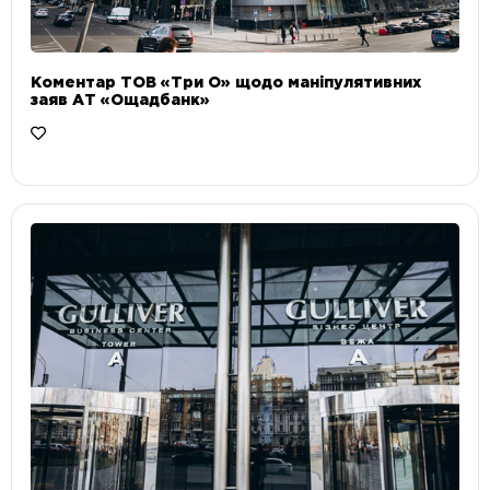
Коментар ТОВ «Три О» щодо маніпулятивних
заяв АТ «Ощадбанк»