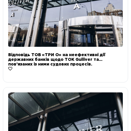
Відповідь ТОВ «ТРИ О» на неефективні дії
державних банків щодо ТОК Gulliver та
пов’язаних із ними судових процесів.