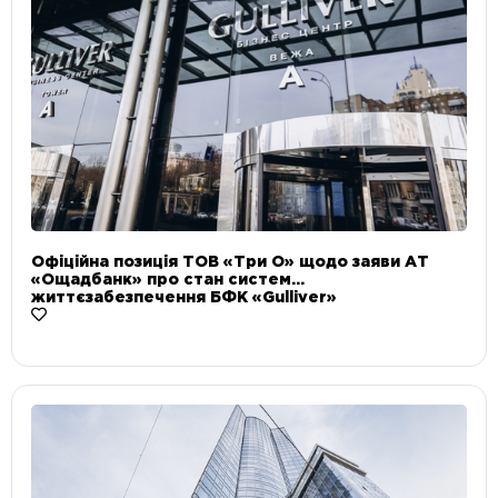
Офіційна позиція ТОВ «Три О» щодо заяви АТ
«Ощадбанк» про стан систем
життєзабезпечення БФК «Gulliver»