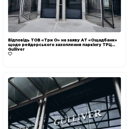
Відповідь ТОВ «Три О» на заяву АТ «Ощадбанк»
щодо рейдерського захоплення паркінгу ТРЦ
Gulliver