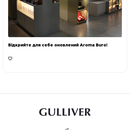
Відкрийте для себе оновлений Aroma Buro! ⠀