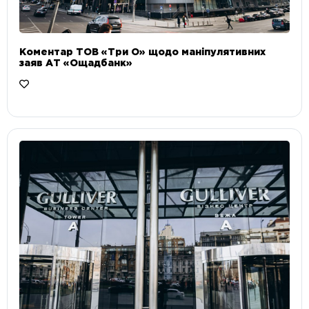
Коментар ТОВ «Три О» щодо маніпулятивних
заяв АТ «Ощадбанк»