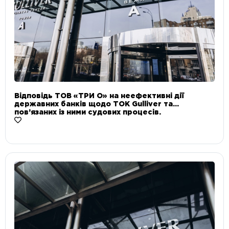
Відповідь ТОВ «ТРИ О» на неефективні дії
державних банків щодо ТОК Gulliver та
пов’язаних із ними судових процесів.