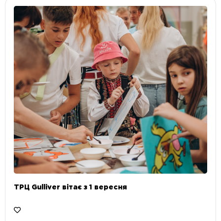
ТРЦ Gulliver вітає з 1 вересня