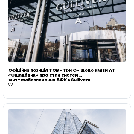
Офіційна позиція ТОВ «Три О» щодо заяви АТ
«Ощадбанк» про стан систем
життєзабезпечення БФК «Gulliver»