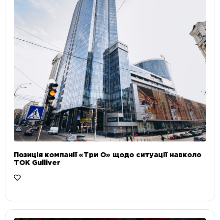
Позиція компанії «Три О» щодо ситуації навколо
ТОК Gulliver