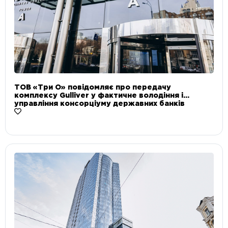
ТОВ «Три О» повідомляє про передачу
комплексу Gulliver у фактичне володіння і
управління консорціуму державних банків