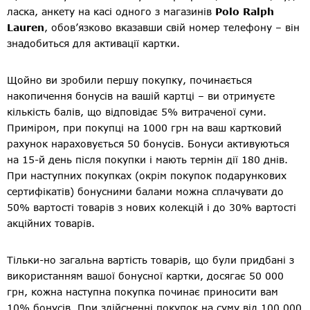
ласка, анкету на касі одного з магазинів
Polo Ralph
Lauren
, обов’язково вказавши свій номер телефону – він
знадобиться для активації картки.
Щойно ви зробили першу покупку, починається
накопичення бонусів на вашій картці – ви отримуєте
кількість балів, що відповідає 5% витраченої суми.
Приміром, при покупці на 1000 грн на ваш картковий
рахунок нараховується 50 бонусів. Бонуси активуються
на 15-й день після покупки і мають термін дії 180 днів.
При наступних покупках (окрім покупок подарункових
сертифікатів) бонусними балами можна сплачувати до
50% вартості товарів з нових колекцій і до 30% вартості
акційних товарів.
Тільки-но загальна вартість товарів, що були придбані з
використанням вашої бонусної картки, досягає 50 000
грн, кожна наступна покупка починає приносити вам
10% бонусів. При здійсненні покупок на суму від 100 000