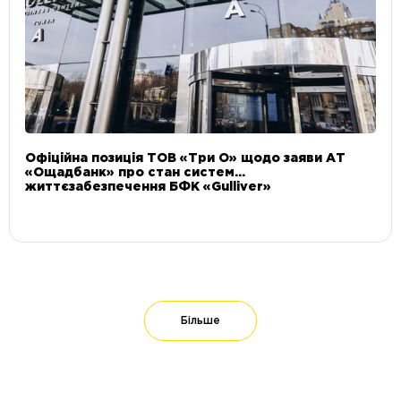
Офіційна позиція ТОВ «Три О» щодо заяви АТ
«Ощадбанк» про стан систем
життєзабезпечення БФК «Gulliver»
Більше