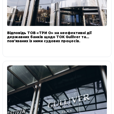
Відповідь ТОВ «ТРИ О» на неефективні дії
державних банків щодо ТОК Gulliver та
пов’язаних із ними судових процесів.