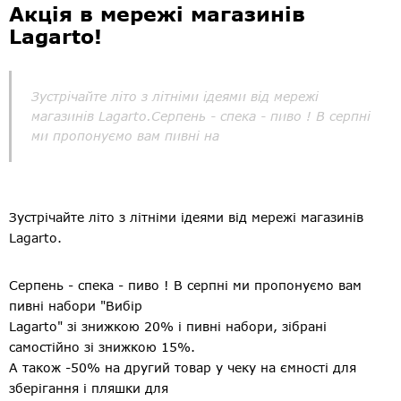
Акція в мережі магазинів
Lagarto!
Зустрічайте літо з літніми ідеями від мережі
магазинів Lagarto.Серпень - спека - пиво ! В серпні
ми пропонуємо вам пивні на
Зустрічайте літо з літніми ідеями від мережі магазинів
Lagarto.
Серпень - спека - пиво ! В серпні ми пропонуємо вам
пивні набори "Вибір
Lagarto" зі знижкою 20% і пивні набори, зібрані
самостійно зі знижкою 15%.
А також -50% на другий товар у чеку на ємності для
зберігання і пляшки для