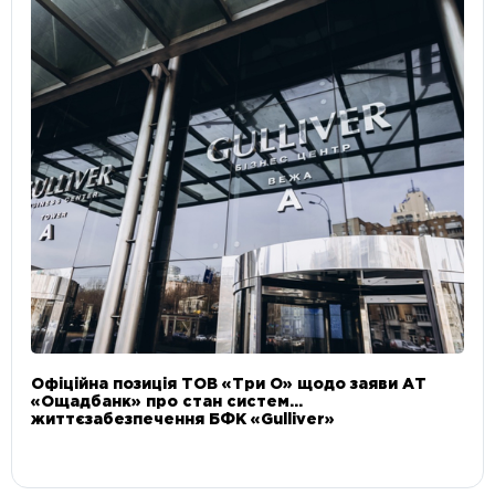
Офіційна позиція ТОВ «Три О» щодо заяви АТ
«Ощадбанк» про стан систем
життєзабезпечення БФК «Gulliver»