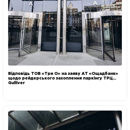
Відповідь ТОВ «Три О» на заяву АТ «Ощадбанк»
щодо рейдерського захоплення паркінгу ТРЦ
Gulliver