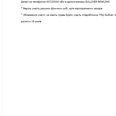
Деталі за телефоном
або в адміністратора GULLIVER BOWLING
0672205444
* Беруть участь рахунки фізичних осіб, крім корпоративних заходів
* Обмеження участі: не мають права брати участь співробітники ТРЦ Gulliver, м
досягли 18 років