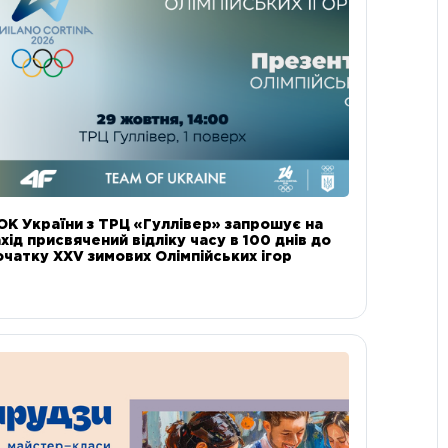
ОК України з ТРЦ «Гуллівер» запрошує на
ахід присвячений відліку часу в 100 днів до
очатку XXV зимових Олімпійських ігор