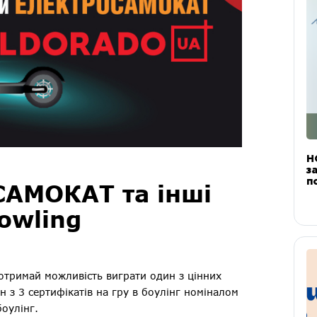
Н
з
п
АМОКАТ та інші
Bowling
а отримай можливість виграти один з цінних
н з 3 сертифікатів на гру в боулінг номіналом
боулінг.