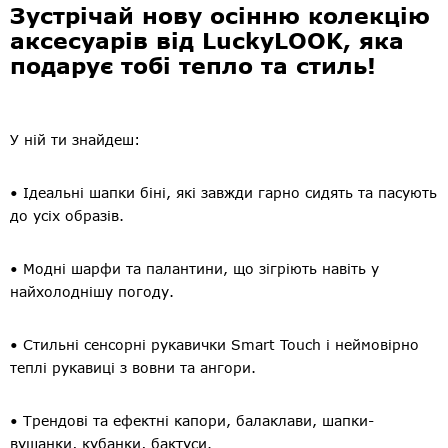
Зустрічай нову осінню колекцію
аксесуарів від LuckyLOOK, яка
подарує тобі тепло та стиль!
У ній ти знайдеш:
• Ідеальні шапки біні, які завжди гарно сидять та пасують
до усіх образів.
• Модні шарфи та палантини, що зігріють навіть у
найхолоднішу погоду.
• Стильні сенсорні рукавички Smart Touch і неймовірно
теплі рукавиці з вовни та ангори.
• Трендові та ефектні капори, балаклави, шапки-
вушанки, кубанки, бактуси.