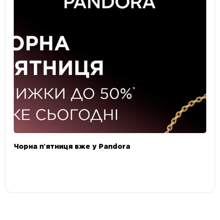
Чорна пʼятниця вже у Pandora