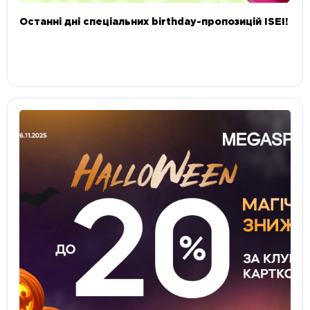
Останні дні спеціальних birthday-пропозицій ISEI!