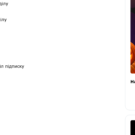
ділу
ілу
йл підписку
H