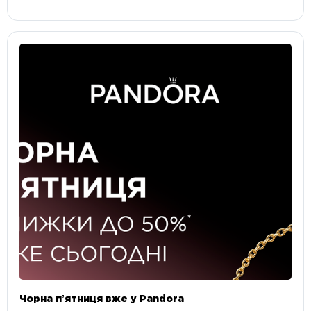
Чорна пʼятниця вже у Pandora