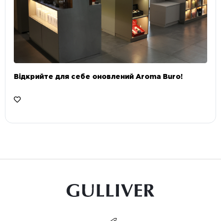
Відкрийте для себе оновлений Aroma Buro! ⠀