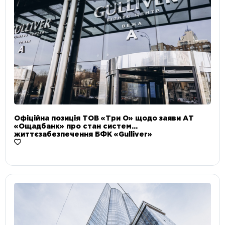
Офіційна позиція ТОВ «Три О» щодо заяви АТ
«Ощадбанк» про стан систем
життєзабезпечення БФК «Gulliver»