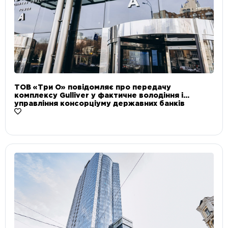
ТОВ «Три О» повідомляє про передачу
комплексу Gulliver у фактичне володіння і
управління консорціуму державних банків