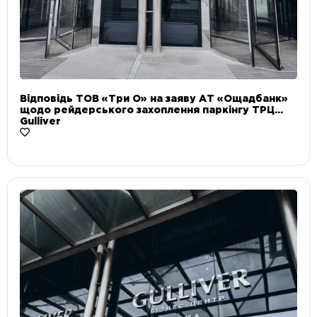
Відповідь ТОВ «Три О» на заяву АТ «Ощадбанк»
щодо рейдерського захоплення паркінгу ТРЦ
Gulliver