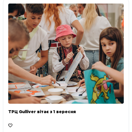
ТРЦ Gulliver вітає з 1 вересня