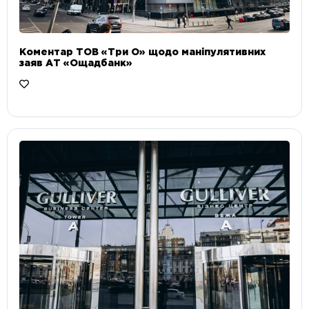
Коментар ТОВ «Три О» щодо маніпулятивних
заяв АТ «Ощадбанк»