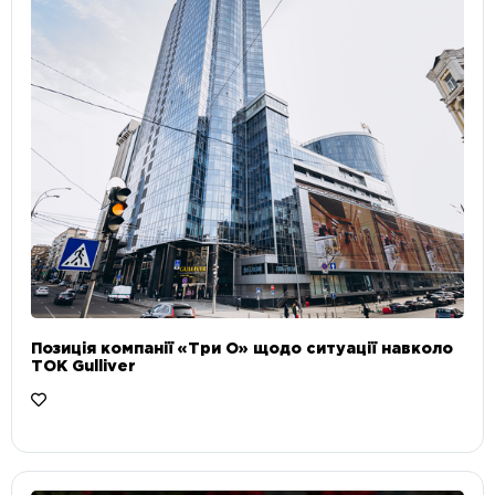
Позиція компанії «Три О» щодо ситуації навколо
ТОК Gulliver