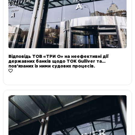
Відповідь ТОВ «ТРИ О» на неефективні дії
державних банків щодо ТОК Gulliver та
пов’язаних із ними судових процесів.