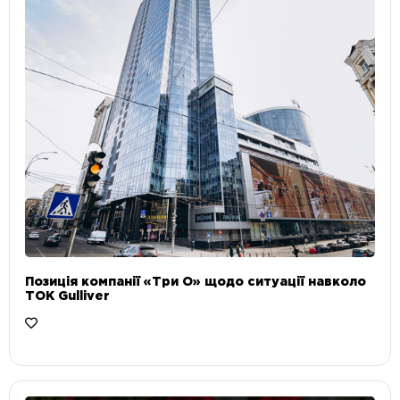
Позиція компанії «Три О» щодо ситуації навколо
ТОК Gulliver