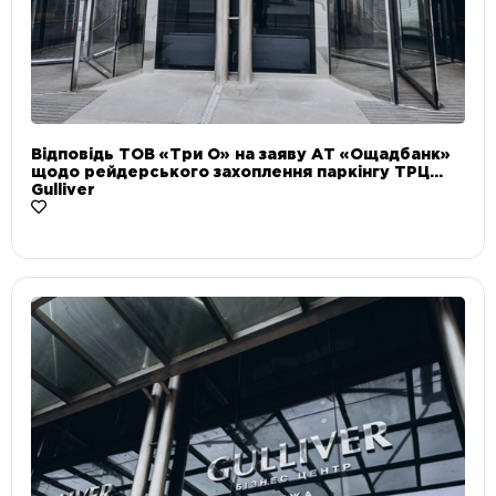
Відповідь ТОВ «Три О» на заяву АТ «Ощадбанк»
щодо рейдерського захоплення паркінгу ТРЦ
Gulliver