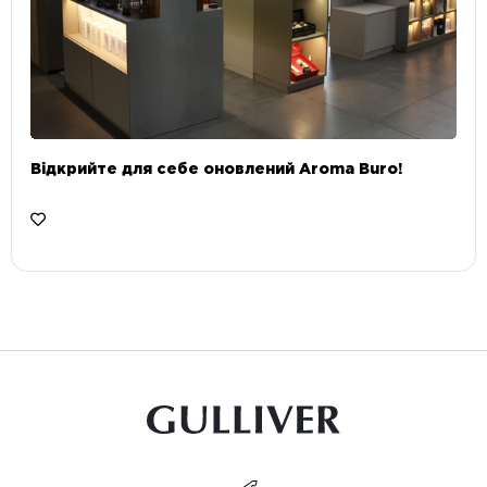
Відкрийте для себе оновлений Aroma Buro! ⠀