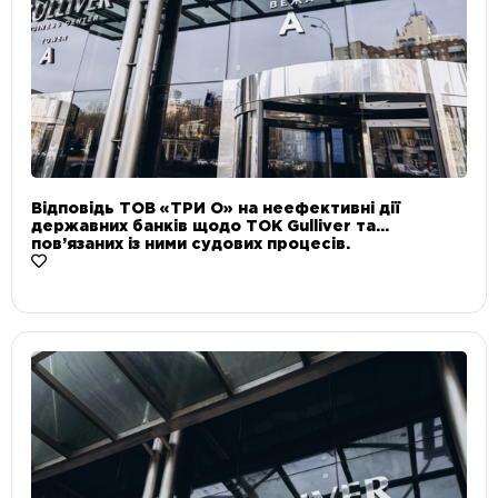
Відповідь ТОВ «ТРИ О» на неефективні дії
державних банків щодо ТОК Gulliver та
пов’язаних із ними судових процесів.