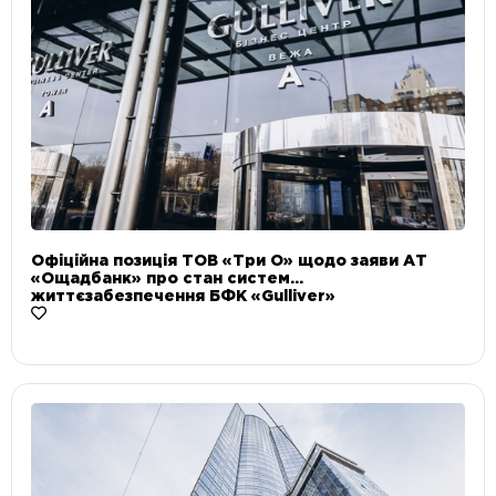
Офіційна позиція ТОВ «Три О» щодо заяви АТ
«Ощадбанк» про стан систем
життєзабезпечення БФК «Gulliver»