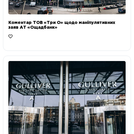
Коментар ТОВ «Три О» щодо маніпулятивних
заяв АТ «Ощадбанк»