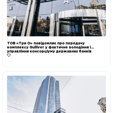
ТОВ «Три О» повідомляє про передачу
комплексу Gulliver у фактичне володіння і
управління консорціуму державних банків