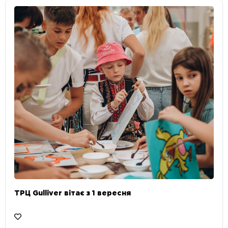
ТРЦ Gulliver вітає з 1 вересня