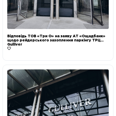
Відповідь ТОВ «Три О» на заяву АТ «Ощадбанк»
щодо рейдерського захоплення паркінгу ТРЦ
Gulliver