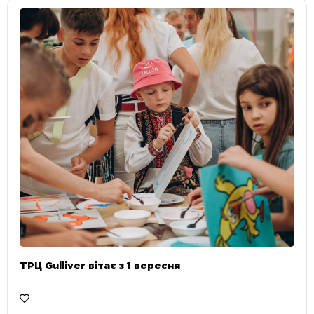
ТРЦ Gulliver вітає з 1 вересня