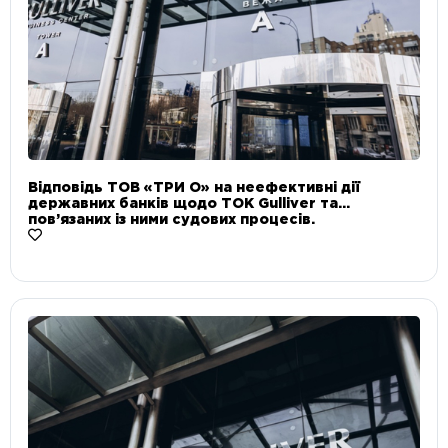
Відповідь ТОВ «ТРИ О» на неефективні дії
державних банків щодо ТОК Gulliver та
пов’язаних із ними судових процесів.