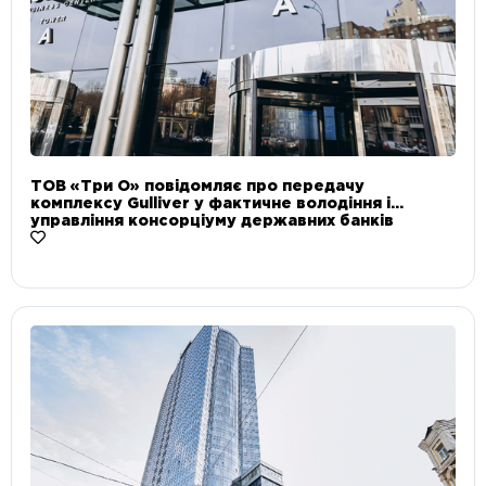
ТОВ «Три О» повідомляє про передачу
комплексу Gulliver у фактичне володіння і
управління консорціуму державних банків