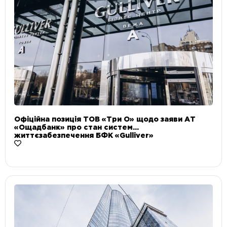
Офіційна позиція ТОВ «Три О» щодо заяви АТ
«Ощадбанк» про стан систем
життєзабезпечення БФК «Gulliver»