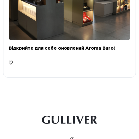
Відкрийте для себе оновлений Aroma Buro! ⠀