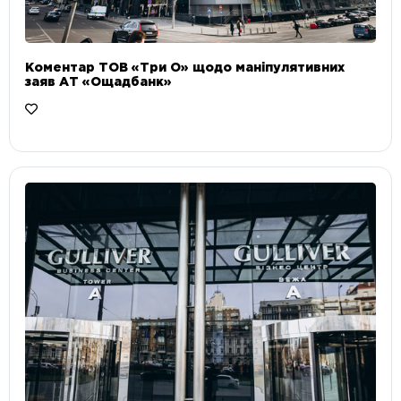
Коментар ТОВ «Три О» щодо маніпулятивних
заяв АТ «Ощадбанк»