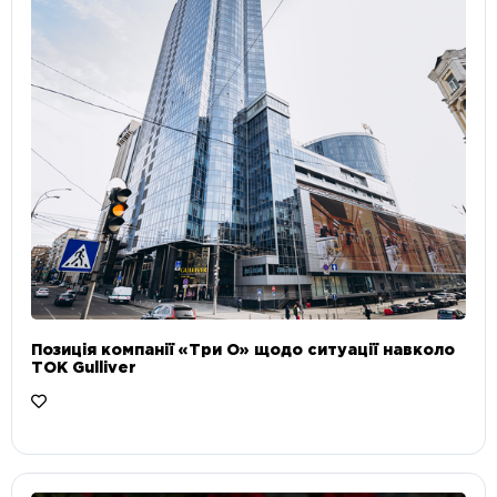
Позиція компанії «Три О» щодо ситуації навколо
ТОК Gulliver