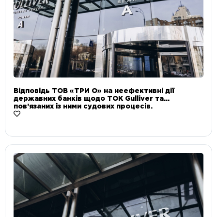
Відповідь ТОВ «ТРИ О» на неефективні дії
державних банків щодо ТОК Gulliver та
пов’язаних із ними судових процесів.