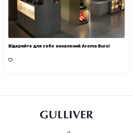
Відкрийте для себе оновлений Aroma Buro! ⠀