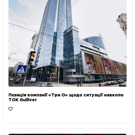
Позиція компанії «Три О» щодо ситуації навколо
ТОК Gulliver