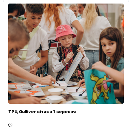
ТРЦ Gulliver вітає з 1 вересня