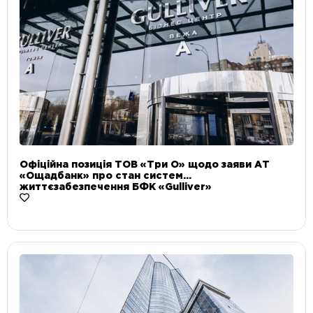
Офіційна позиція ТОВ «Три О» щодо заяви АТ
«Ощадбанк» про стан систем
життєзабезпечення БФК «Gulliver»