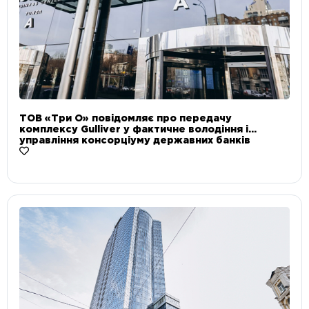
ТОВ «Три О» повідомляє про передачу
комплексу Gulliver у фактичне володіння і
управління консорціуму державних банків