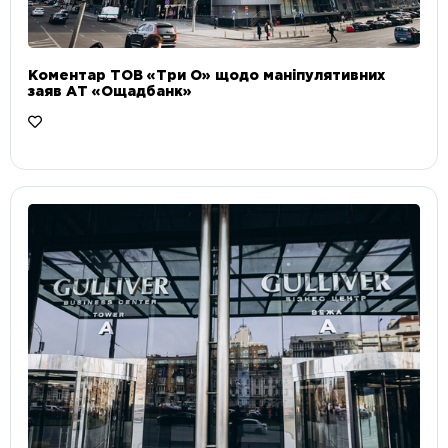
Коментар ТОВ «Три О» щодо маніпулятивних
заяв АТ «Ощадбанк»