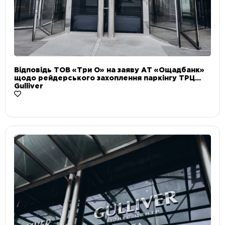
Відповідь ТОВ «Три О» на заяву АТ «Ощадбанк»
щодо рейдерського захоплення паркінгу ТРЦ
Gulliver