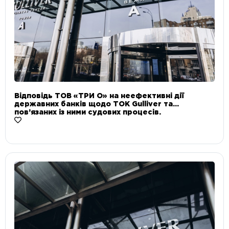
Відповідь ТОВ «ТРИ О» на неефективні дії
державних банків щодо ТОК Gulliver та
пов’язаних із ними судових процесів.