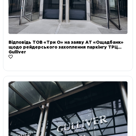
Відповідь ТОВ «Три О» на заяву АТ «Ощадбанк»
щодо рейдерського захоплення паркінгу ТРЦ
Gulliver