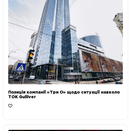
Позиція компанії «Три О» щодо ситуації навколо
ТОК Gulliver