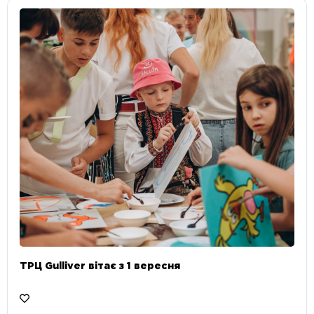
ТРЦ Gulliver вітає з 1 вересня