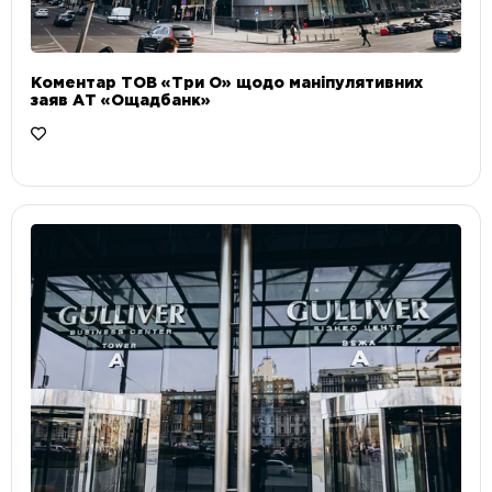
Коментар ТОВ «Три О» щодо маніпулятивних
заяв АТ «Ощадбанк»