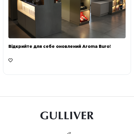
Відкрийте для себе оновлений Aroma Buro! ⠀