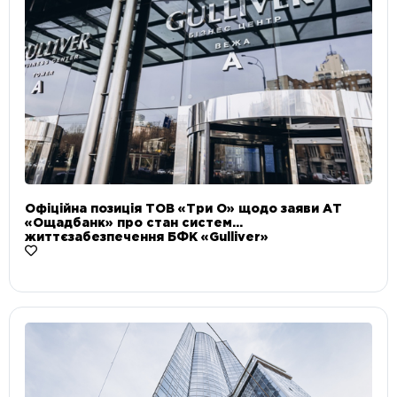
Офіційна позиція ТОВ «Три О» щодо заяви АТ
«Ощадбанк» про стан систем
життєзабезпечення БФК «Gulliver»