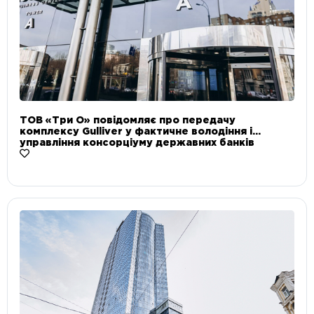
ТОВ «Три О» повідомляє про передачу
комплексу Gulliver у фактичне володіння і
управління консорціуму державних банків