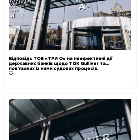
Відповідь ТОВ «ТРИ О» на неефективні дії
державних банків щодо ТОК Gulliver та
пов’язаних із ними судових процесів.