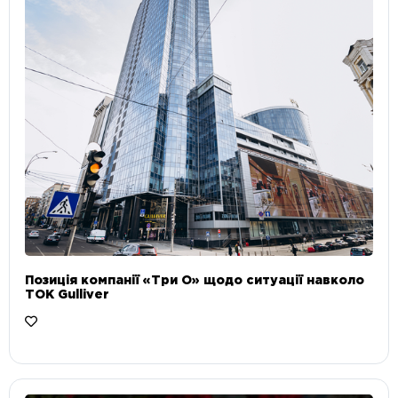
Позиція компанії «Три О» щодо ситуації навколо
ТОК Gulliver