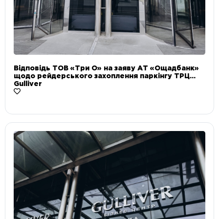
Відповідь ТОВ «Три О» на заяву АТ «Ощадбанк»
щодо рейдерського захоплення паркінгу ТРЦ
Gulliver