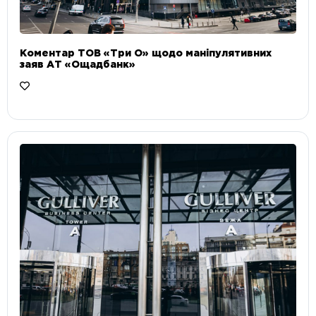
Коментар ТОВ «Три О» щодо маніпулятивних
заяв АТ «Ощадбанк»