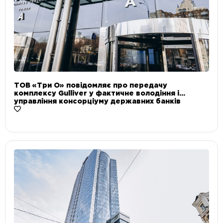
ТОВ «Три О» повідомляє про передачу
комплексу Gulliver у фактичне володіння і
управління консорціуму державних банків