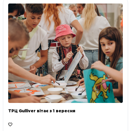
ТРЦ Gulliver вітає з 1 вересня