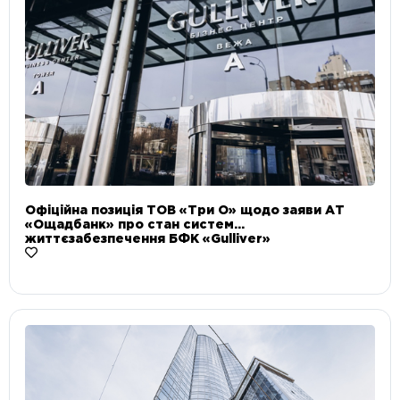
Офіційна позиція ТОВ «Три О» щодо заяви АТ
«Ощадбанк» про стан систем
життєзабезпечення БФК «Gulliver»