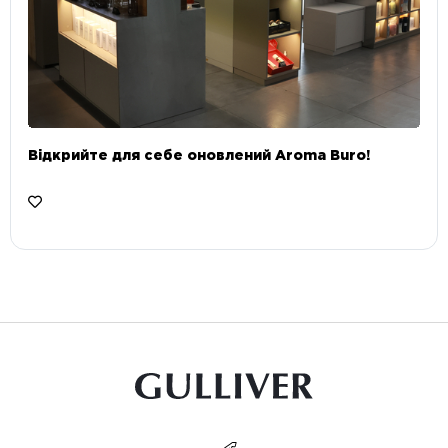
Відкрийте для себе оновлений Aroma Buro! ⠀