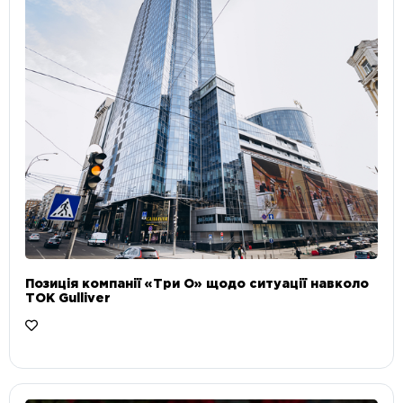
Позиція компанії «Три О» щодо ситуації навколо
ТОК Gulliver