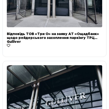
Відповідь ТОВ «Три О» на заяву АТ «Ощадбанк»
щодо рейдерського захоплення паркінгу ТРЦ
Gulliver