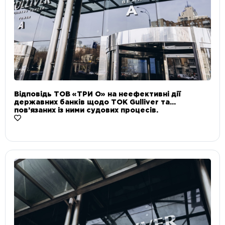
Відповідь ТОВ «ТРИ О» на неефективні дії
державних банків щодо ТОК Gulliver та
пов’язаних із ними судових процесів.