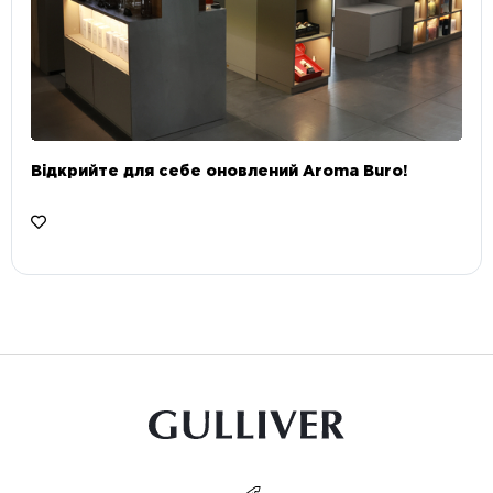
Відкрийте для себе оновлений Aroma Buro! ⠀