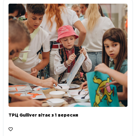
ТРЦ Gulliver вітає з 1 вересня