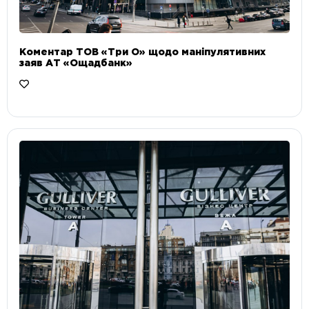
Коментар ТОВ «Три О» щодо маніпулятивних
заяв АТ «Ощадбанк»