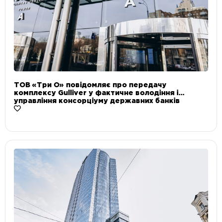
ТОВ «Три О» повідомляє про передачу
комплексу Gulliver у фактичне володіння і
управління консорціуму державних банків