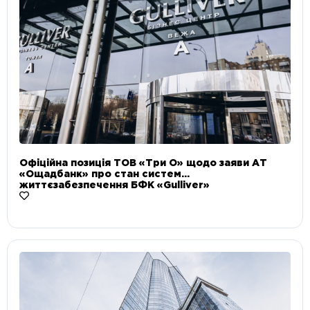
Офіційна позиція ТОВ «Три О» щодо заяви АТ
«Ощадбанк» про стан систем
життєзабезпечення БФК «Gulliver»