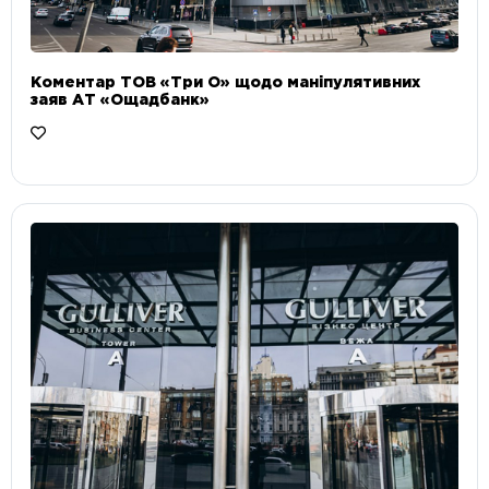
Коментар ТОВ «Три О» щодо маніпулятивних
заяв АТ «Ощадбанк»