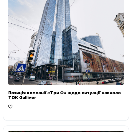
Позиція компанії «Три О» щодо ситуації навколо
ТОК Gulliver