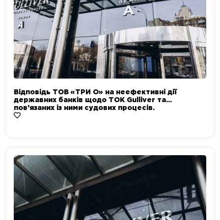
Відповідь ТОВ «ТРИ О» на неефективні дії
державних банків щодо ТОК Gulliver та
пов’язаних із ними судових процесів.