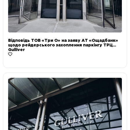
Відповідь ТОВ «Три О» на заяву АТ «Ощадбанк»
щодо рейдерського захоплення паркінгу ТРЦ
Gulliver