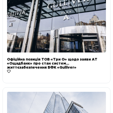
Офіційна позиція ТОВ «Три О» щодо заяви АТ
«Ощадбанк» про стан систем
життєзабезпечення БФК «Gulliver»