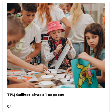
ТРЦ Gulliver вітає з 1 вересня