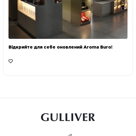
Відкрийте для себе оновлений Aroma Buro! ⠀