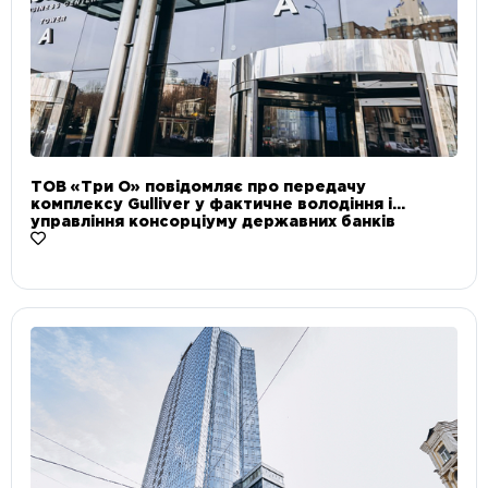
ТОВ «Три О» повідомляє про передачу
комплексу Gulliver у фактичне володіння і
управління консорціуму державних банків