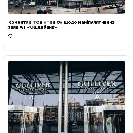
Коментар ТОВ «Три О» щодо маніпулятивних
заяв АТ «Ощадбанк»