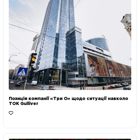
Позиція компанії «Три О» щодо ситуації навколо
ТОК Gulliver