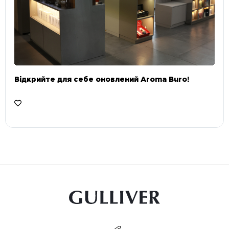
Відкрийте для себе оновлений Aroma Buro! ⠀