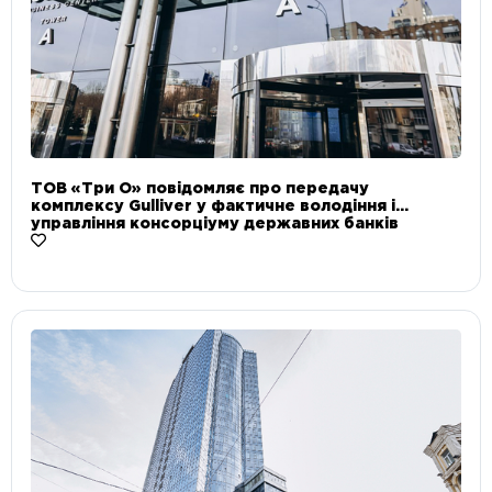
ТОВ «Три О» повідомляє про передачу
комплексу Gulliver у фактичне володіння і
управління консорціуму державних банків