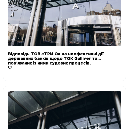
Відповідь ТОВ «ТРИ О» на неефективні дії
державних банків щодо ТОК Gulliver та
пов’язаних із ними судових процесів.