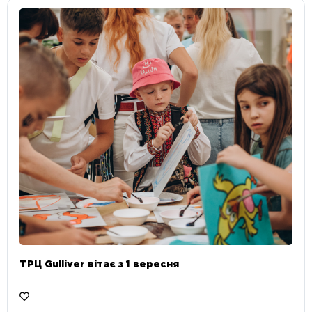
ТРЦ Gulliver вітає з 1 вересня