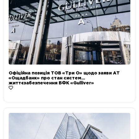
Офіційна позиція ТОВ «Три О» щодо заяви АТ
«Ощадбанк» про стан систем
життєзабезпечення БФК «Gulliver»