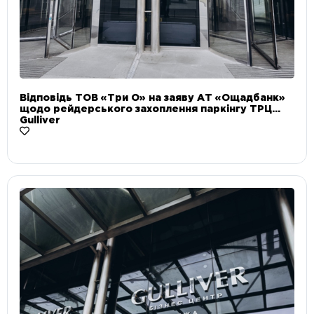
Відповідь ТОВ «Три О» на заяву АТ «Ощадбанк»
щодо рейдерського захоплення паркінгу ТРЦ
Gulliver