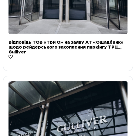
Відповідь ТОВ «Три О» на заяву АТ «Ощадбанк»
щодо рейдерського захоплення паркінгу ТРЦ
Gulliver