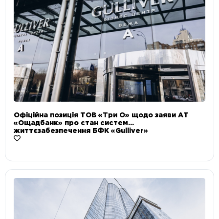
Офіційна позиція ТОВ «Три О» щодо заяви АТ
«Ощадбанк» про стан систем
життєзабезпечення БФК «Gulliver»