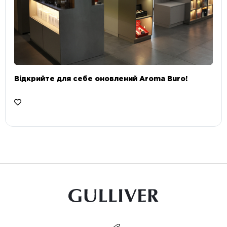
Відкрийте для себе оновлений Aroma Buro! ⠀