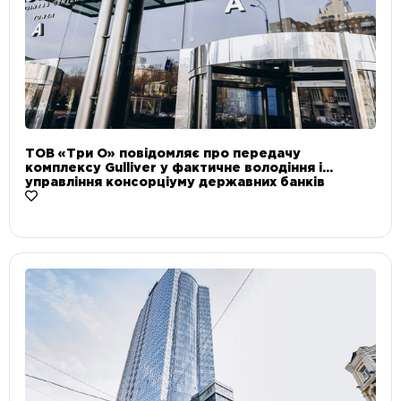
ТОВ «Три О» повідомляє про передачу
комплексу Gulliver у фактичне володіння і
управління консорціуму державних банків