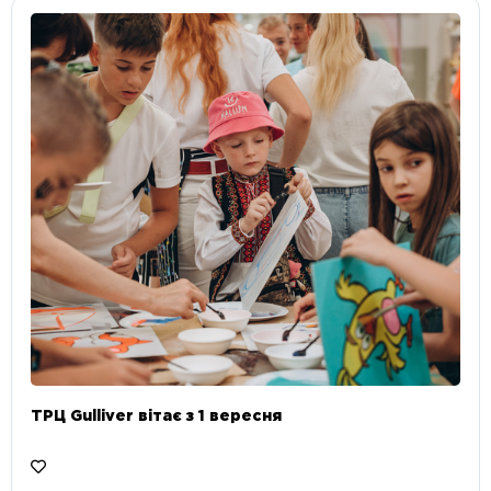
ТРЦ Gulliver вітає з 1 вересня