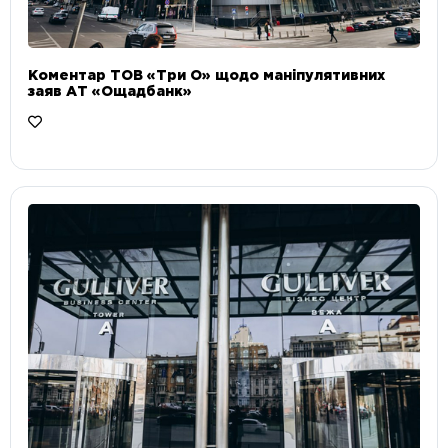
Коментар ТОВ «Три О» щодо маніпулятивних
заяв АТ «Ощадбанк»