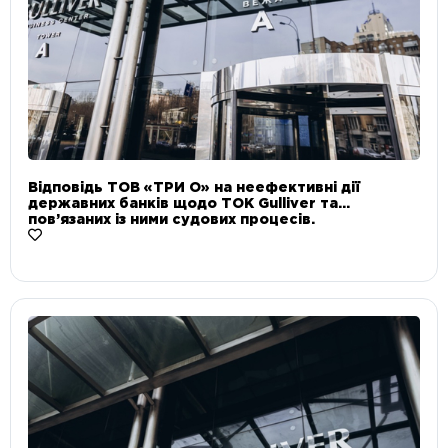
Відповідь ТОВ «ТРИ О» на неефективні дії
державних банків щодо ТОК Gulliver та
пов’язаних із ними судових процесів.