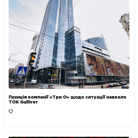
Позиція компанії «Три О» щодо ситуації навколо
ТОК Gulliver