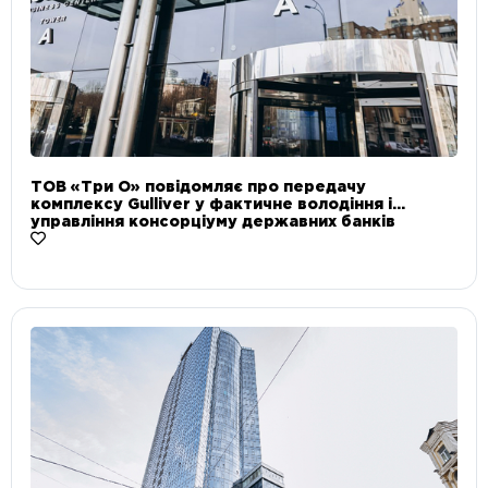
ТОВ «Три О» повідомляє про передачу
комплексу Gulliver у фактичне володіння і
управління консорціуму державних банків