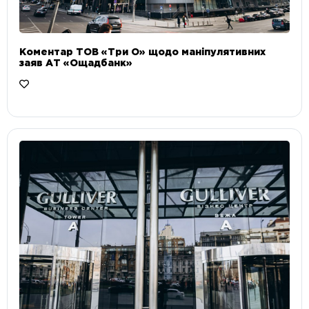
Коментар ТОВ «Три О» щодо маніпулятивних
заяв АТ «Ощадбанк»