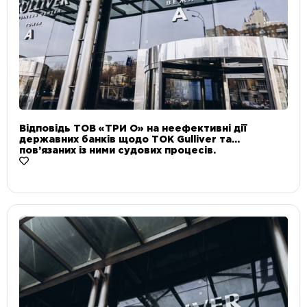
Відповідь ТОВ «ТРИ О» на неефективні дії
державних банків щодо ТОК Gulliver та
пов’язаних із ними судових процесів.