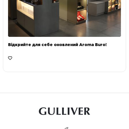
Відкрийте для себе оновлений Aroma Buro! ⠀