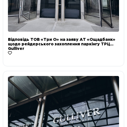
Відповідь ТОВ «Три О» на заяву АТ «Ощадбанк»
щодо рейдерського захоплення паркінгу ТРЦ
Gulliver