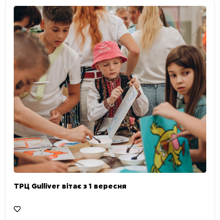
ТРЦ Gulliver вітає з 1 вересня