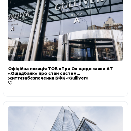
Офіційна позиція ТОВ «Три О» щодо заяви АТ
«Ощадбанк» про стан систем
життєзабезпечення БФК «Gulliver»