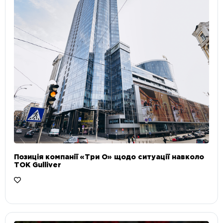
Позиція компанії «Три О» щодо ситуації навколо
ТОК Gulliver