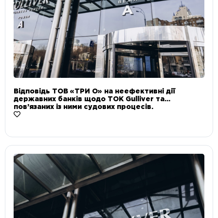
Відповідь ТОВ «ТРИ О» на неефективні дії
державних банків щодо ТОК Gulliver та
пов’язаних із ними судових процесів.