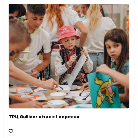
ТРЦ Gulliver вітає з 1 вересня