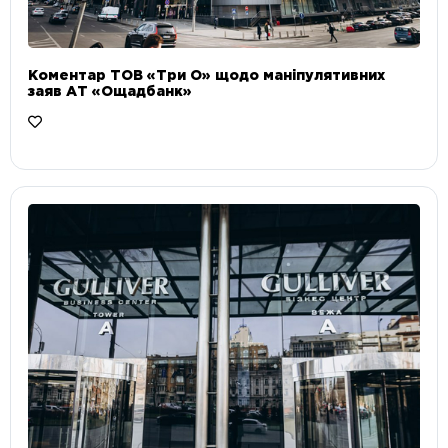
Коментар ТОВ «Три О» щодо маніпулятивних
заяв АТ «Ощадбанк»