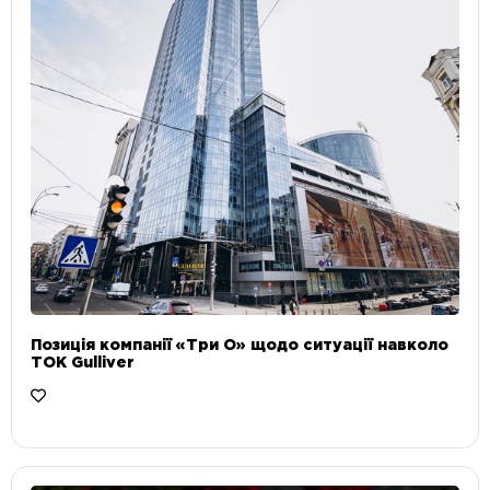
Позиція компанії «Три О» щодо ситуації навколо
ТОК Gulliver