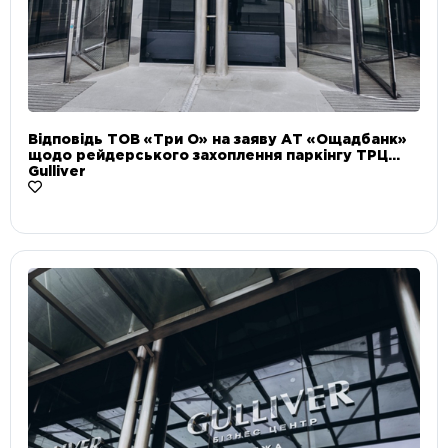
Відповідь ТОВ «Три О» на заяву АТ «Ощадбанк»
щодо рейдерського захоплення паркінгу ТРЦ
Gulliver