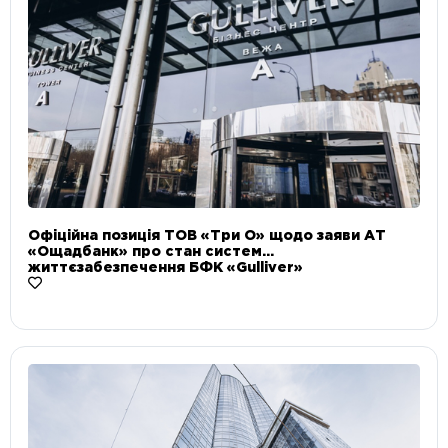
Офіційна позиція ТОВ «Три О» щодо заяви АТ
«Ощадбанк» про стан систем
життєзабезпечення БФК «Gulliver»