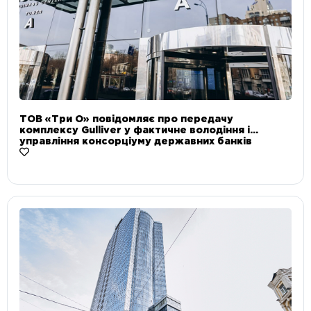
ТОВ «Три О» повідомляє про передачу
комплексу Gulliver у фактичне володіння і
управління консорціуму державних банків