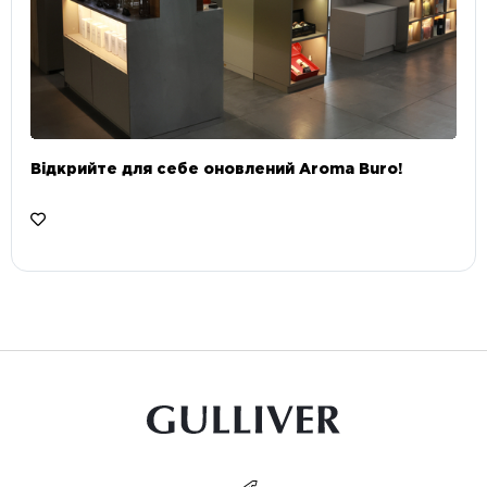
Відкрийте для себе оновлений Aroma Buro! ⠀