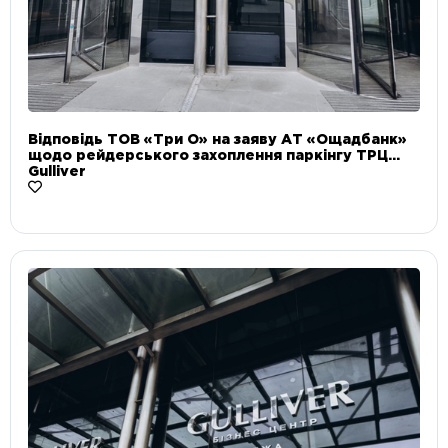
Відповідь ТОВ «Три О» на заяву АТ «Ощадбанк»
щодо рейдерського захоплення паркінгу ТРЦ
Gulliver