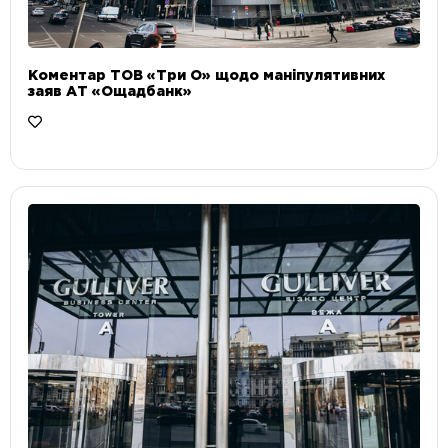
Коментар ТОВ «Три О» щодо маніпулятивних
заяв АТ «Ощадбанк»