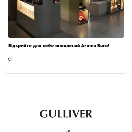
Відкрийте для себе оновлений Aroma Buro! ⠀