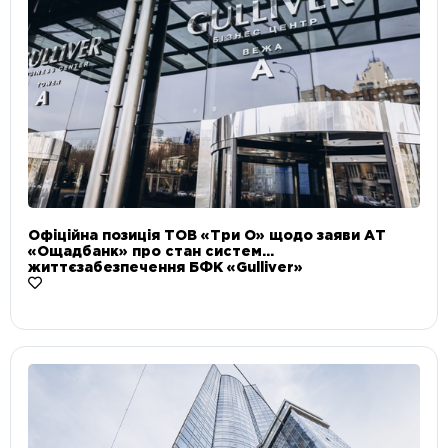
Офіційна позиція ТОВ «Три О» щодо заяви АТ
«Ощадбанк» про стан систем
життєзабезпечення БФК «Gulliver»