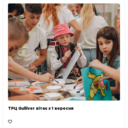
ТРЦ Gulliver вітає з 1 вересня