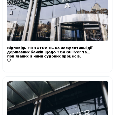
Відповідь ТОВ «ТРИ О» на неефективні дії
державних банків щодо ТОК Gulliver та
пов’язаних із ними судових процесів.