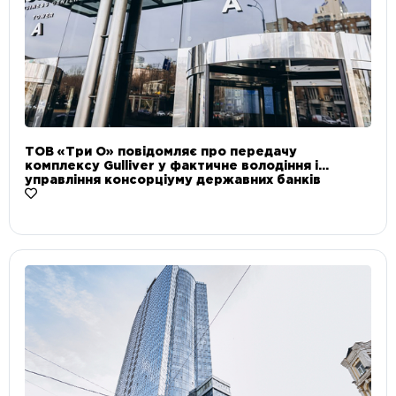
ТОВ «Три О» повідомляє про передачу
комплексу Gulliver у фактичне володіння і
управління консорціуму державних банків