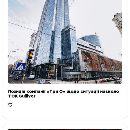
Позиція компанії «Три О» щодо ситуації навколо
ТОК Gulliver