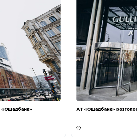
Т «Ощадбанк»
АТ «Ощадбанк» розголоси