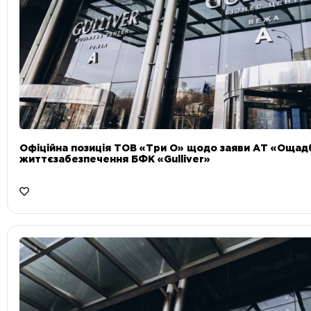
Офіційна позиція ТОВ «Три О» щодо заяви АТ «Ощад
життєзабезпечення БФК «Gulliver»