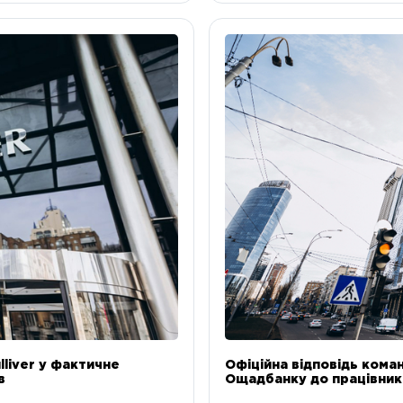
liver у фактичне
Офіційна відповідь коман
в
Ощадбанку до працівникі