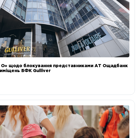
и О» щодо блокування представниками АТ Ощадбанк
иміщень БФК Gulliver