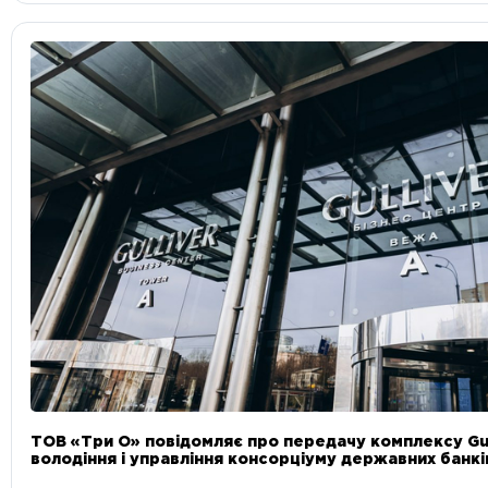
ТОВ «Три О» повідомляє про передачу комплексу Gul
володіння і управління консорціуму державних банкі