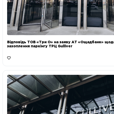
Відповідь ТОВ «Три О» на заяву АТ «Ощадбанк» що
захоплення паркінгу ТРЦ Gulliver