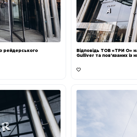
до рейдерського
Відповідь ТОВ «ТРИ О» н
Gulliver та пов’язаних із