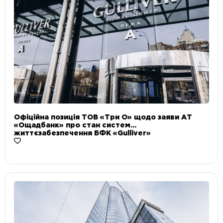
Офіційна позиція ТОВ «Три О» щодо заяви АТ
«Ощадбанк» про стан систем
життєзабезпечення БФК «Gulliver»