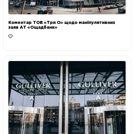
Коментар ТОВ «Три О» щодо маніпулятивних
заяв АТ «Ощадбанк»