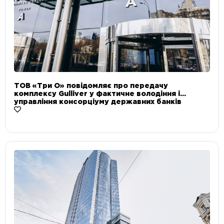
ТОВ «Три О» повідомляє про передачу
комплексу Gulliver у фактичне володіння і
управління консорціуму державних банків