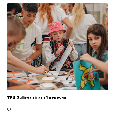
ТРЦ Gulliver вітає з 1 вересня