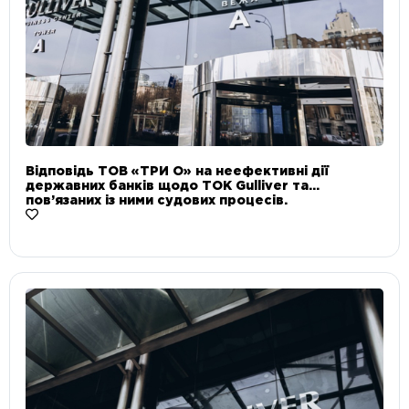
Відповідь ТОВ «ТРИ О» на неефективні дії
державних банків щодо ТОК Gulliver та
пов’язаних із ними судових процесів.