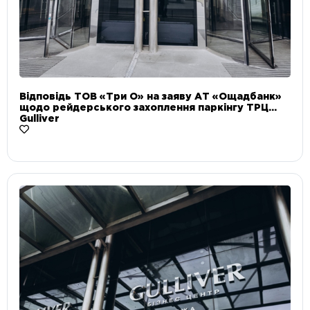
Відповідь ТОВ «Три О» на заяву АТ «Ощадбанк»
щодо рейдерського захоплення паркінгу ТРЦ
Gulliver