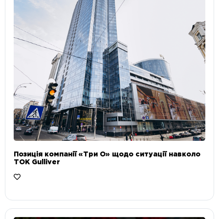
Позиція компанії «Три О» щодо ситуації навколо
ТОК Gulliver