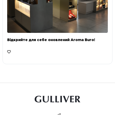
Відкрийте для себе оновлений Aroma Buro! ⠀