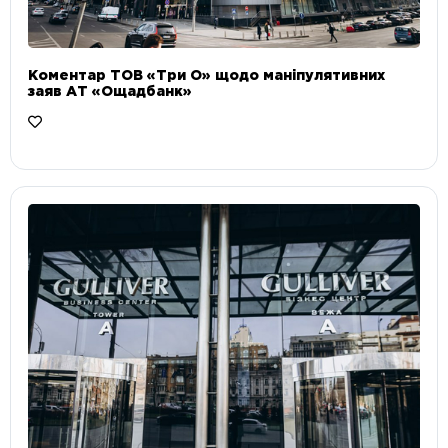
Коментар ТОВ «Три О» щодо маніпулятивних
заяв АТ «Ощадбанк»