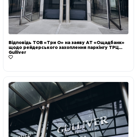
Відповідь ТОВ «Три О» на заяву АТ «Ощадбанк»
щодо рейдерського захоплення паркінгу ТРЦ
Gulliver