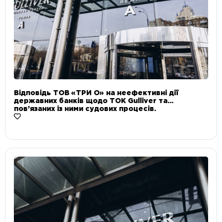
Відповідь ТОВ «ТРИ О» на неефективні дії
державних банків щодо ТОК Gulliver та
пов’язаних із ними судових процесів.