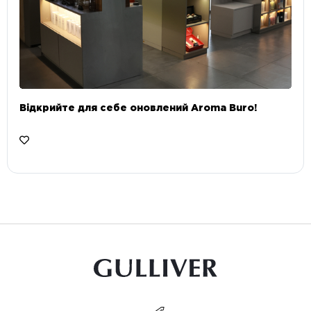
Відкрийте для себе оновлений Aroma Buro! ⠀