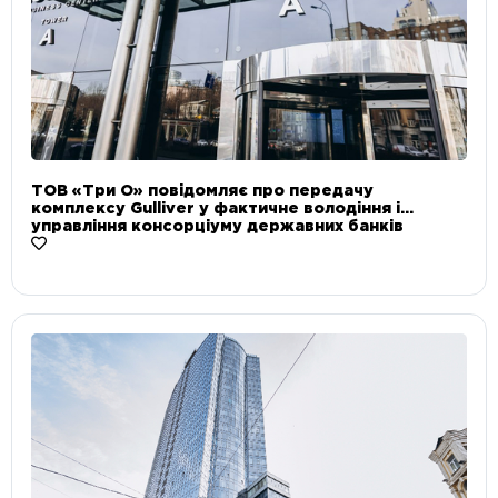
ТОВ «Три О» повідомляє про передачу
комплексу Gulliver у фактичне володіння і
управління консорціуму державних банків