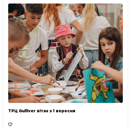
ТРЦ Gulliver вітає з 1 вересня