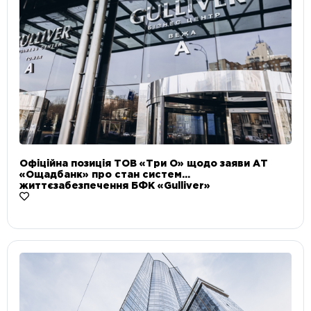
Офіційна позиція ТОВ «Три О» щодо заяви АТ
«Ощадбанк» про стан систем
життєзабезпечення БФК «Gulliver»