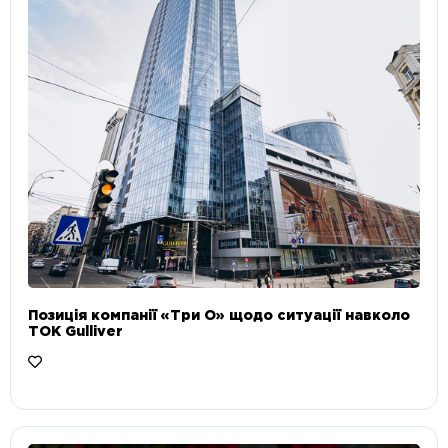
Позиція компанії «Три О» щодо ситуації навколо
ТОК Gulliver