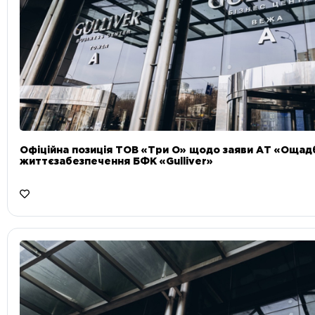
Офіційна позиція ТОВ «Три О» щодо заяви АТ «Ощад
життєзабезпечення БФК «Gulliver»