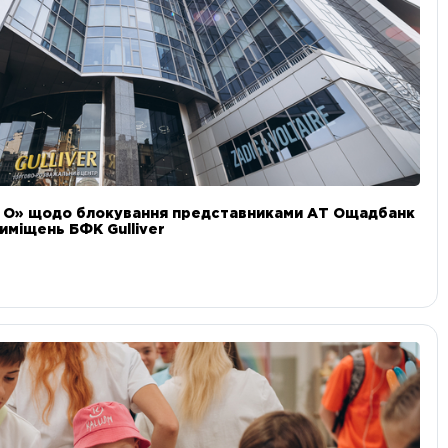
и О» щодо блокування представниками АТ Ощадбанк
иміщень БФК Gulliver