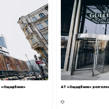
Т «Ощадбанк»
АТ «Ощадбанк» розголоси