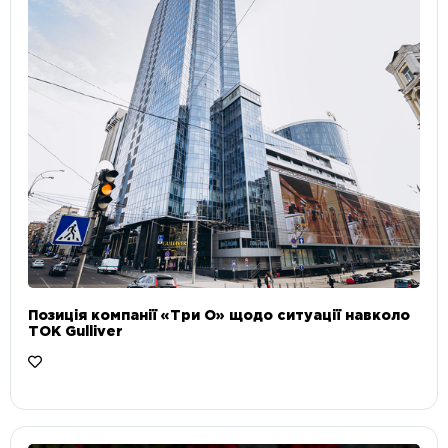
Позиція компанії «Три О» щодо ситуації навколо
ТОК Gulliver