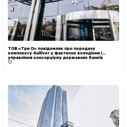
ТОВ «Три О» повідомляє про передачу
комплексу Gulliver у фактичне володіння і
управління консорціуму державних банків