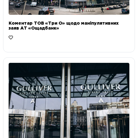
Коментар ТОВ «Три О» щодо маніпулятивних
заяв АТ «Ощадбанк»