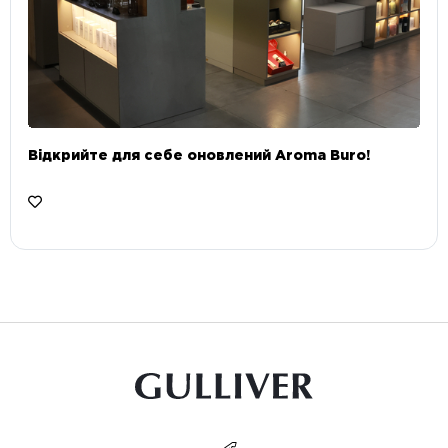
Відкрийте для себе оновлений Aroma Buro! ⠀