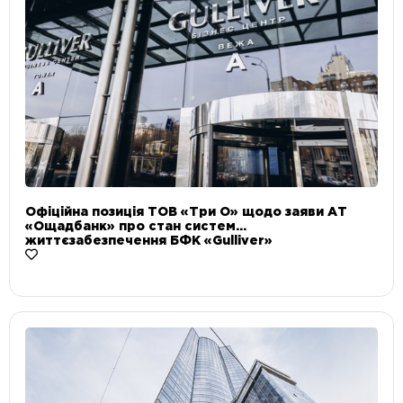
Офіційна позиція ТОВ «Три О» щодо заяви АТ
«Ощадбанк» про стан систем
життєзабезпечення БФК «Gulliver»