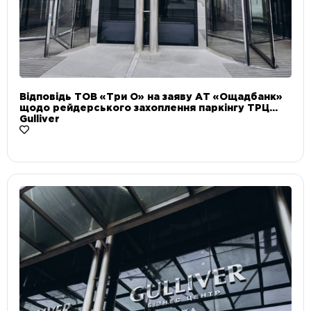
Відповідь ТОВ «Три О» на заяву АТ «Ощадбанк»
щодо рейдерського захоплення паркінгу ТРЦ
Gulliver