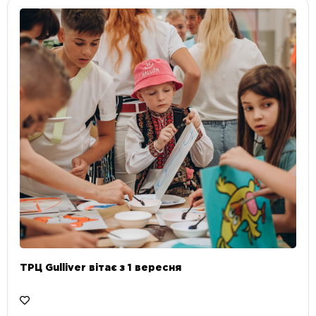
ТРЦ Gulliver вітає з 1 вересня