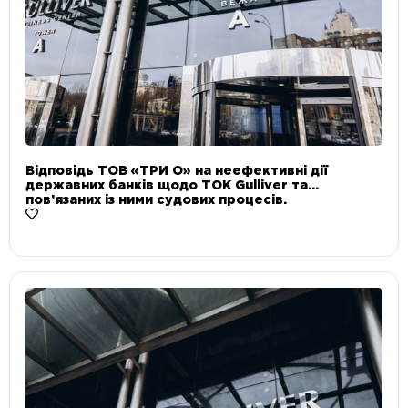
Відповідь ТОВ «ТРИ О» на неефективні дії
державних банків щодо ТОК Gulliver та
пов’язаних із ними судових процесів.