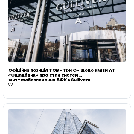
Офіційна позиція ТОВ «Три О» щодо заяви АТ
«Ощадбанк» про стан систем
життєзабезпечення БФК «Gulliver»