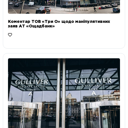
Коментар ТОВ «Три О» щодо маніпулятивних
заяв АТ «Ощадбанк»