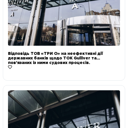
Відповідь ТОВ «ТРИ О» на неефективні дії
державних банків щодо ТОК Gulliver та
пов’язаних із ними судових процесів.