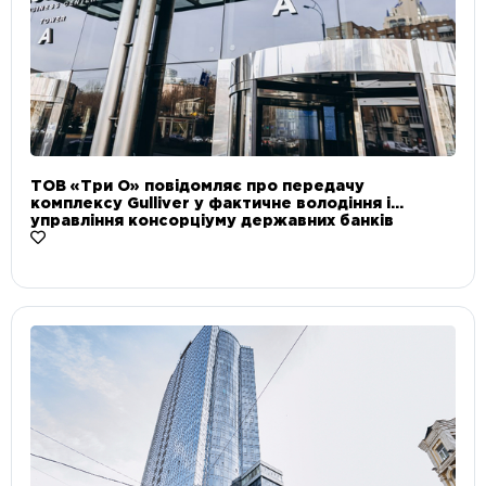
ТОВ «Три О» повідомляє про передачу
комплексу Gulliver у фактичне володіння і
управління консорціуму державних банків