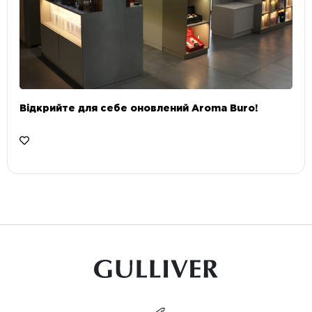
Відкрийте для себе оновлений Aroma Buro! ⠀