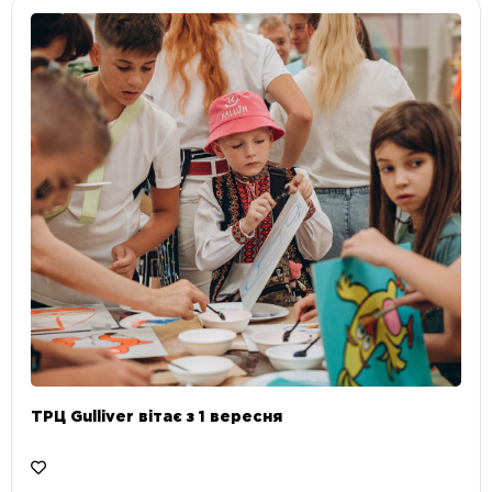
ТРЦ Gulliver вітає з 1 вересня