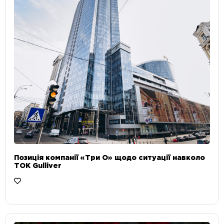
Позиція компанії «Три О» щодо ситуації навколо
ТОК Gulliver