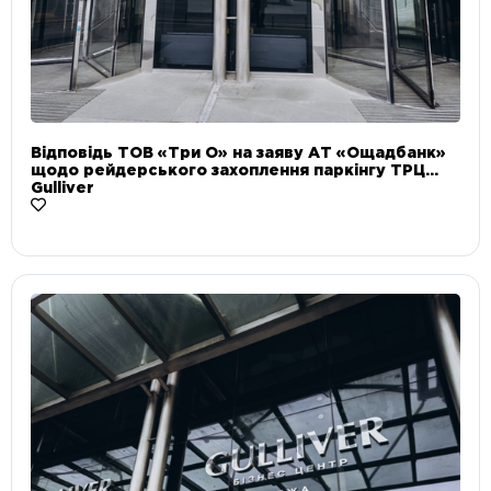
Відповідь ТОВ «Три О» на заяву АТ «Ощадбанк»
щодо рейдерського захоплення паркінгу ТРЦ
Gulliver