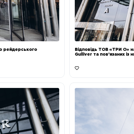
до рейдерського
Відповідь ТОВ «ТРИ О» н
Gulliver та пов’язаних із