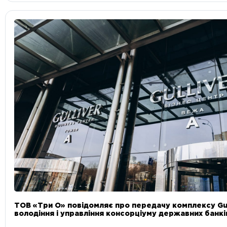
ТОВ «Три О» повідомляє про передачу комплексу Gul
володіння і управління консорціуму державних банкі