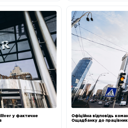
liver у фактичне
Офіційна відповідь коман
в
Ощадбанку до працівникі