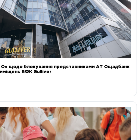
и О» щодо блокування представниками АТ Ощадбанк
иміщень БФК Gulliver