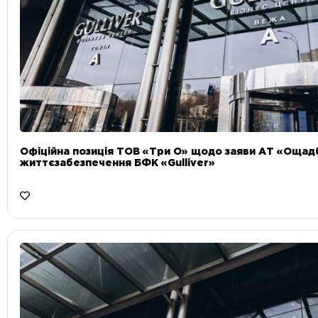
Офіційна позиція ТОВ «Три О» щодо заяви АТ «Ощад
життєзабезпечення БФК «Gulliver»