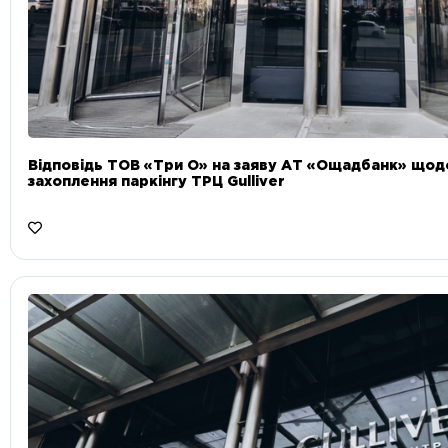
Відповідь ТОВ «Три О» на заяву АТ «Ощадбанк» що
захоплення паркінгу ТРЦ Gulliver