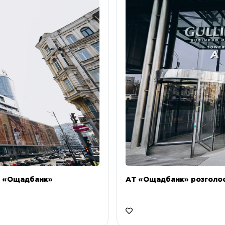
Т «Ощадбанк»
АТ «Ощадбанк» розголоси