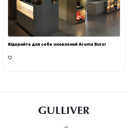
Відкрийте для себе оновлений Aroma Buro! ⠀