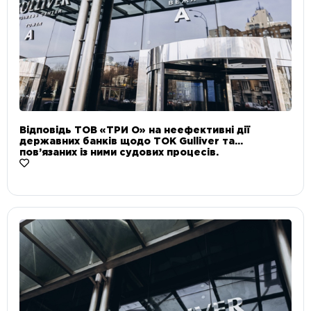
Відповідь ТОВ «ТРИ О» на неефективні дії
державних банків щодо ТОК Gulliver та
пов’язаних із ними судових процесів.