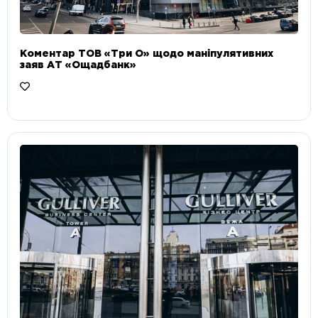
Коментар ТОВ «Три О» щодо маніпулятивних
заяв АТ «Ощадбанк»