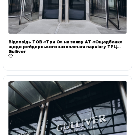
Відповідь ТОВ «Три О» на заяву АТ «Ощадбанк»
щодо рейдерського захоплення паркінгу ТРЦ
Gulliver