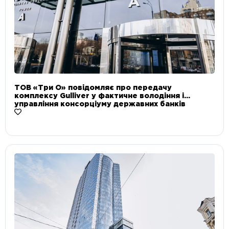
ТОВ «Три О» повідомляє про передачу
комплексу Gulliver у фактичне володіння і
управління консорціуму державних банків