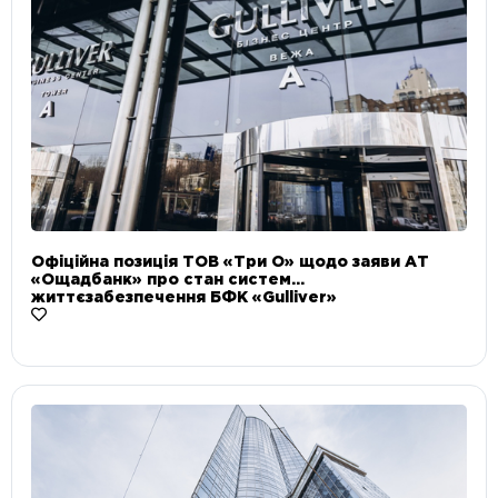
Офіційна позиція ТОВ «Три О» щодо заяви АТ
«Ощадбанк» про стан систем
життєзабезпечення БФК «Gulliver»