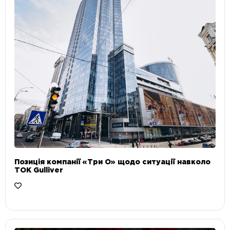
Позиція компанії «Три О» щодо ситуації навколо
ТОК Gulliver