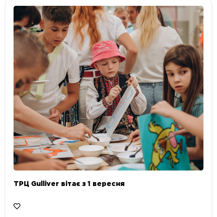
ТРЦ Gulliver вітає з 1 вересня