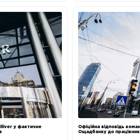
liver у фактичне
Офіційна відповідь коман
в
Ощадбанку до працівникі