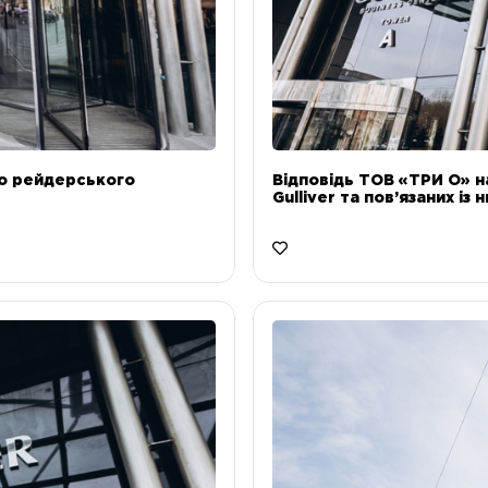
до рейдерського
Відповідь ТОВ «ТРИ О» н
Gulliver та пов’язаних із