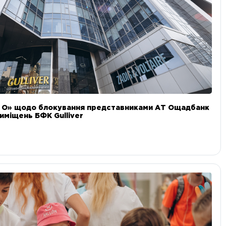
и О» щодо блокування представниками АТ Ощадбанк
иміщень БФК Gulliver