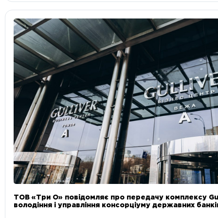
ТОВ «Три О» повідомляє про передачу комплексу Gul
володіння і управління консорціуму державних банкі