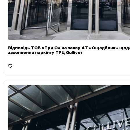
Відповідь ТОВ «Три О» на заяву АТ «Ощадбанк» що
захоплення паркінгу ТРЦ Gulliver