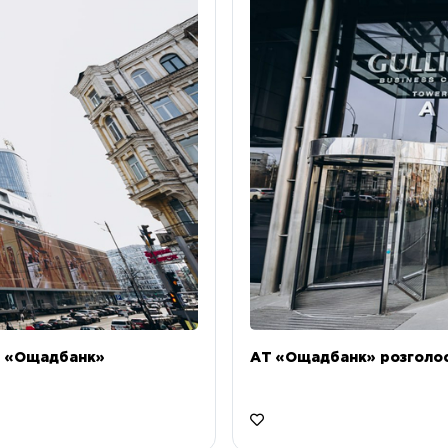
Т «Ощадбанк»
АТ «Ощадбанк» розголоси