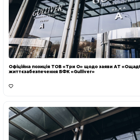
Офіційна позиція ТОВ «Три О» щодо заяви АТ «Ощад
життєзабезпечення БФК «Gulliver»