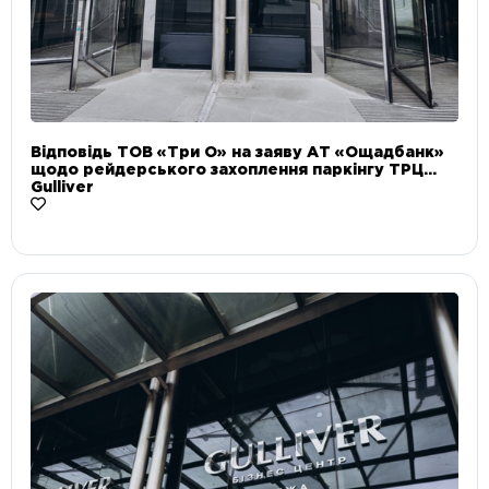
Відповідь ТОВ «Три О» на заяву АТ «Ощадбанк»
щодо рейдерського захоплення паркінгу ТРЦ
Gulliver