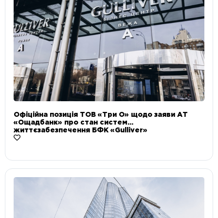
Офіційна позиція ТОВ «Три О» щодо заяви АТ
«Ощадбанк» про стан систем
життєзабезпечення БФК «Gulliver»