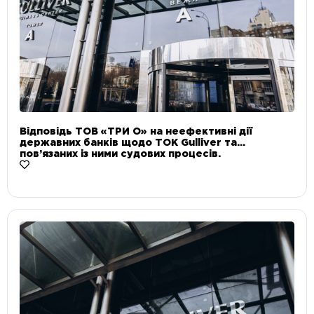
Відповідь ТОВ «ТРИ О» на неефективні дії
державних банків щодо ТОК Gulliver та
пов’язаних із ними судових процесів.