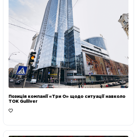
Позиція компанії «Три О» щодо ситуації навколо
ТОК Gulliver