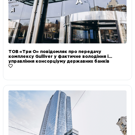
ТОВ «Три О» повідомляє про передачу
комплексу Gulliver у фактичне володіння і
управління консорціуму державних банків