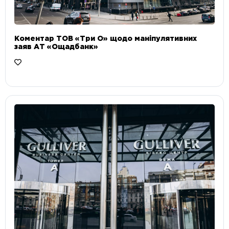
Коментар ТОВ «Три О» щодо маніпулятивних
заяв АТ «Ощадбанк»