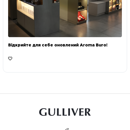
Відкрийте для себе оновлений Aroma Buro! ⠀