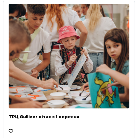
ТРЦ Gulliver вітає з 1 вересня