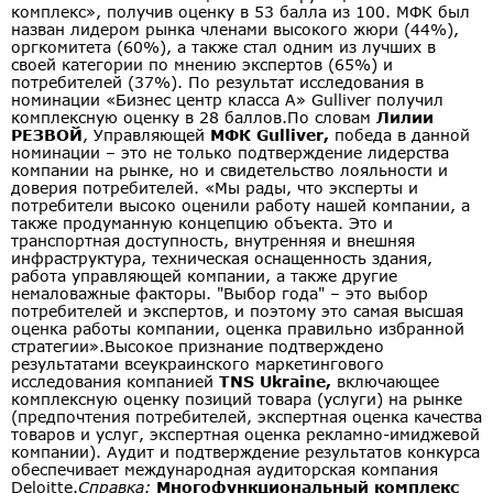
комплекс», получив оценку в 53 балла из 100. МФК был
назван лидером рынка членами высокого жюри (44%),
оргкомитета (60%), а также стал одним из лучших в
своей категории по мнению экспертов (65%) и
потребителей (37%). По результат исследования в
номинации «Бизнес центр класса А» Gulliver получил
комплексную оценку в 28 баллов.По словам
Лилии
РЕЗВОЙ
, Управляющей
МФК Gulliver,
победа в данной
номинации – это не только подтверждение лидерства
компании на рынке, но и свидетельство лояльности и
доверия потребителей. «Мы рады, что эксперты и
потребители высоко оценили работу нашей компании, а
также продуманную концепцию объекта. Это и
транспортная доступность, внутренняя и внешняя
инфраструктура, техническая оснащенность здания,
работа управляющей компании, а также другие
немаловажные факторы. "Выбор года" – это выбор
потребителей и экспертов, и поэтому это самая высшая
оценка работы компании, оценка правильно избранной
стратегии».Высокое признание подтверждено
результатами всеукраинского маркетингового
исследования компанией
TNS Ukraine,
включающее
комплексную оценку позиций товара (услуги) на рынке
(предпочтения потребителей, экспертная оценка качества
товаров и услуг, экспертная оценка рекламно-имиджевой
компании). Аудит и подтверждение результатов конкурса
обеспечивает международная аудиторская компания
Deloitte.
Справка:
Многофункциональный комплекс