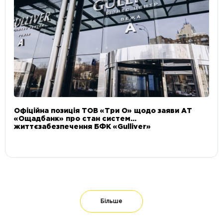
Офіційна позиція ТОВ «Три О» щодо заяви АТ
«Ощадбанк» про стан систем
життєзабезпечення БФК «Gulliver»
Більше