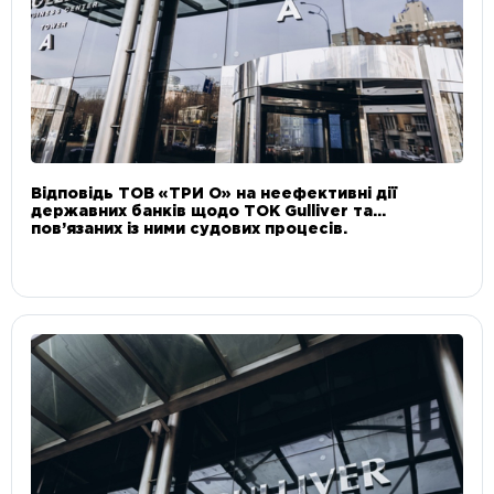
Відповідь ТОВ «ТРИ О» на неефективні дії
державних банків щодо ТОК Gulliver та
пов’язаних із ними судових процесів.