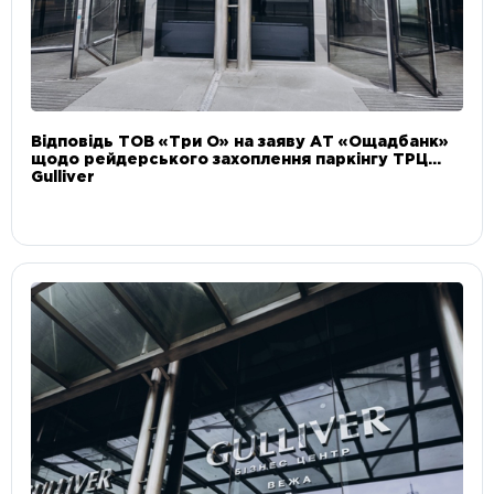
Відповідь ТОВ «Три О» на заяву АТ «Ощадбанк»
щодо рейдерського захоплення паркінгу ТРЦ
Gulliver