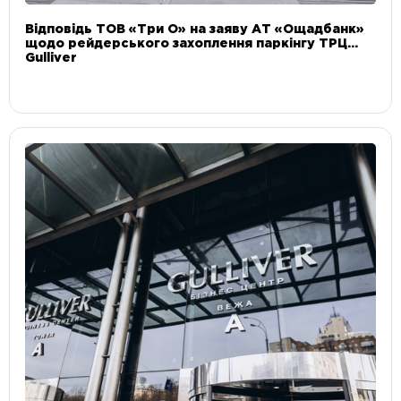
Відповідь ТОВ «Три О» на заяву АТ «Ощадбанк»
щодо рейдерського захоплення паркінгу ТРЦ
Gulliver