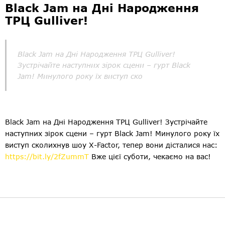
Black Jam на Дні Народження
ТРЦ Gulliver!
Black Jam на Дні Народження ТРЦ Gulliver!
Зустрічайте наступних зірок сцени – гурт Black
Jam! Минулого року їх виступ ско
Black Jam на Дні Народження ТРЦ Gulliver! Зустрічайте
наступних зірок сцени – гурт Black Jam! Минулого року їх
виступ сколихнув шоу Х-Factor, тепер вони дісталися нас:
https://bit.ly/2fZummT
Вже цієї суботи, чекаємо на вас!