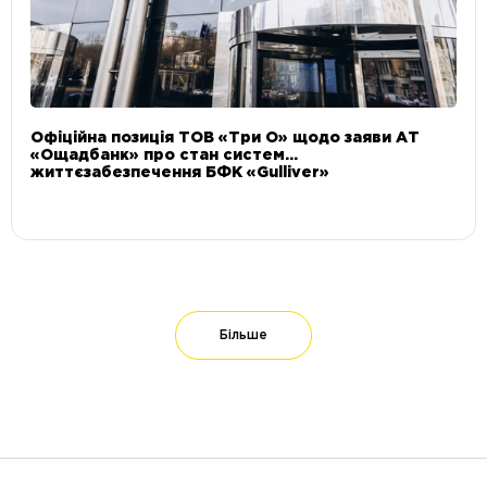
Офіційна позиція ТОВ «Три О» щодо заяви АТ
«Ощадбанк» про стан систем
життєзабезпечення БФК «Gulliver»
Більше