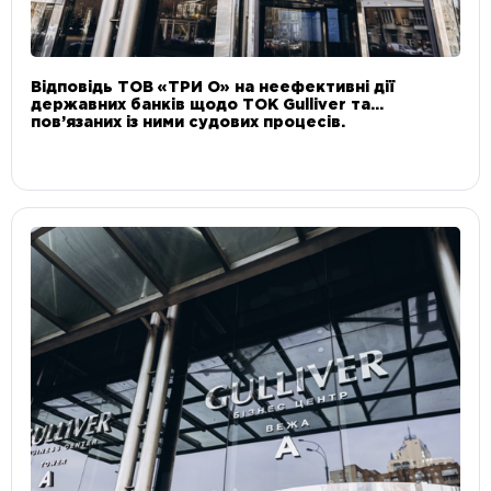
Відповідь ТОВ «ТРИ О» на неефективні дії
державних банків щодо ТОК Gulliver та
пов’язаних із ними судових процесів.