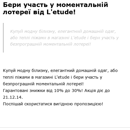
Бери участь у моментальній
лотереї від L'etude!
Купуй модну білизну, елегантний домашній одяг,
або теплі піжами в магазині L'etude і бери участь у
безпрограшній моментальній лотереї!
Купуй модну білизну, елегантний домашній одяг, або
теплі піжами в магазині L'etude і бери участь у
безпрограшній моментальній лотереї!
Гарантовані знижки від 10% до 30%! Акція діє до
21.12.14.
Поспішай скористатися вигідною пропозицією!