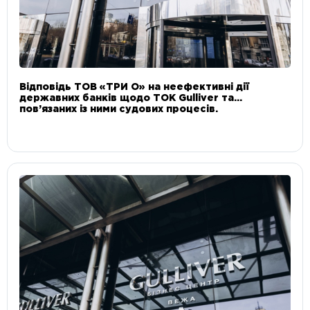
Відповідь ТОВ «ТРИ О» на неефективні дії
державних банків щодо ТОК Gulliver та
пов’язаних із ними судових процесів.