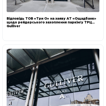
Відповідь ТОВ «Три О» на заяву АТ «Ощадбанк»
щодо рейдерського захоплення паркінгу ТРЦ
Gulliver