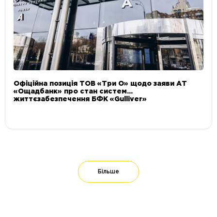
Офіційна позиція ТОВ «Три О» щодо заяви АТ
«Ощадбанк» про стан систем
життєзабезпечення БФК «Gulliver»
Більше