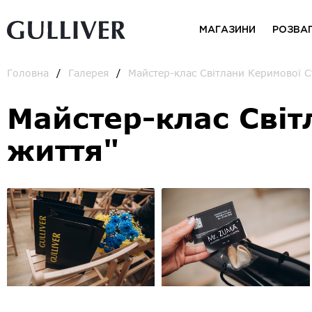
МАГАЗИНИ
РОЗВА
Головна
Галерея
Майстер-клас Світлани Керимової С
Майстер-клас Світ
життя"