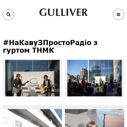
#НаКавуЗПростоРадіо з
гуртом ТНМК