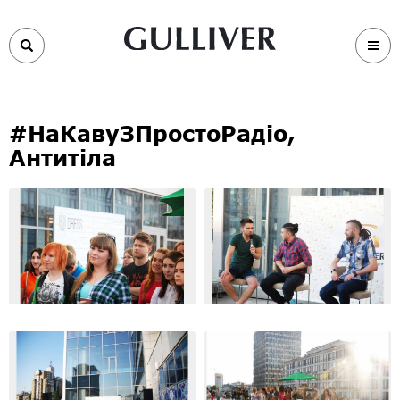
#НаКавуЗПростоРадіо,
Антитіла