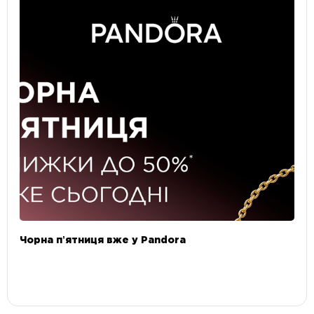
Чорна пʼятниця вже у Pandora