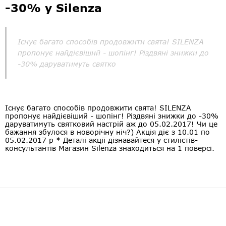
-30% у Silenza
Існує багато способів продовжити свята! SILENZA
пропонує найдієвіший - шопінг! Різдвяні знижки до
-30% даруватимуть святко
Існує багато способів продовжити свята! SILENZA
пропонує найдієвіший - шопінг! Різдвяні знижки до -30%
даруватимуть святковий настрій аж до 05.02.2017! Чи це
бажання збулося в новорічну ніч?) Акція діє з 10.01 по
05.02.2017 р * Деталі акції дізнавайтеся у стилістів-
консультантів Магазин Silenza знаходиться на 1 поверсі.