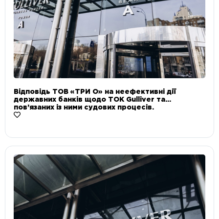
Відповідь ТОВ «ТРИ О» на неефективні дії
державних банків щодо ТОК Gulliver та
пов’язаних із ними судових процесів.