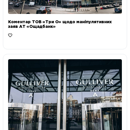
Коментар ТОВ «Три О» щодо маніпулятивних
заяв АТ «Ощадбанк»