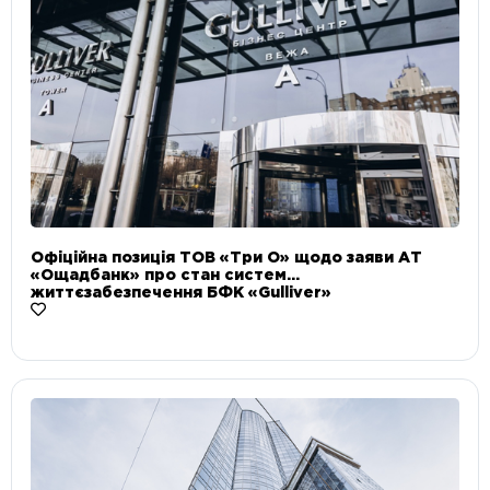
Офіційна позиція ТОВ «Три О» щодо заяви АТ
«Ощадбанк» про стан систем
життєзабезпечення БФК «Gulliver»