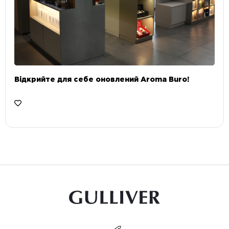
Відкрийте для себе оновлений Aroma Buro! ⠀