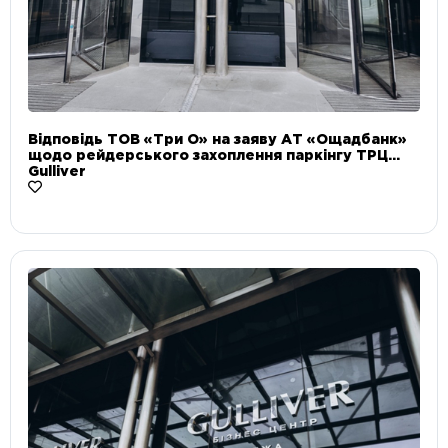
Відповідь ТОВ «Три О» на заяву АТ «Ощадбанк»
щодо рейдерського захоплення паркінгу ТРЦ
Gulliver