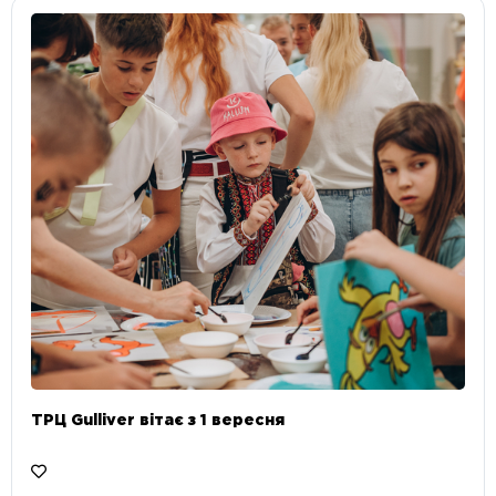
ТРЦ Gulliver вітає з 1 вересня