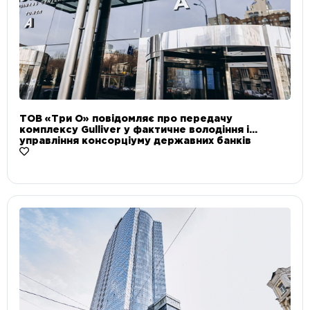
ТОВ «Три О» повідомляє про передачу
комплексу Gulliver у фактичне володіння і
управління консорціуму державних банків