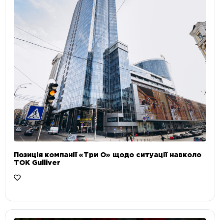
Позиція компанії «Три О» щодо ситуації навколо
ТОК Gulliver