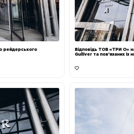
до рейдерського
Відповідь ТОВ «ТРИ О» н
Gulliver та пов’язаних із