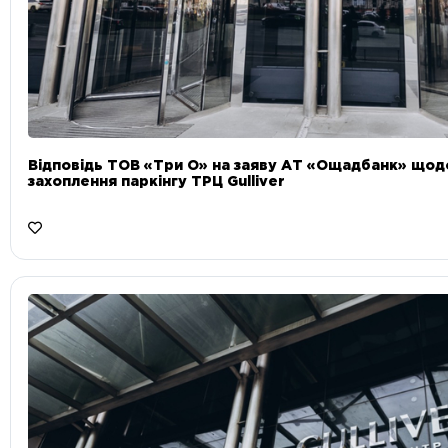
Відповідь ТОВ «Три О» на заяву АТ «Ощадбанк» що
захоплення паркінгу ТРЦ Gulliver