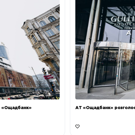
Т «Ощадбанк»
АТ «Ощадбанк» розголоси