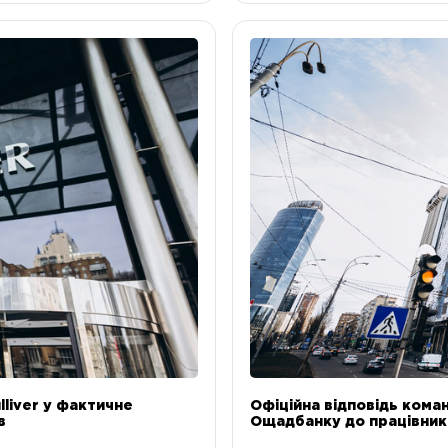
liver у фактичне
Офіційна відповідь коман
в
Ощадбанку до працівникі