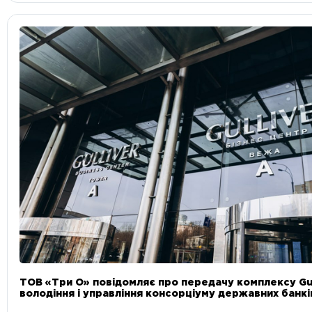
ТОВ «Три О» повідомляє про передачу комплексу Gul
володіння і управління консорціуму державних банкі