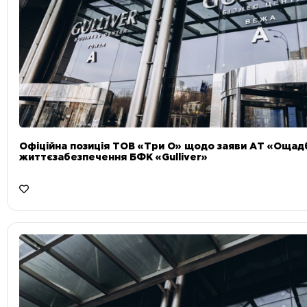
Офіційна позиція ТОВ «Три О» щодо заяви АТ «Ощад
життєзабезпечення БФК «Gulliver»