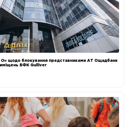
и О» щодо блокування представниками АТ Ощадбанк
иміщень БФК Gulliver