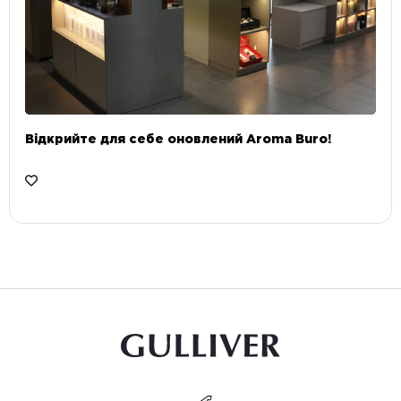
Відкрийте для себе оновлений Aroma Buro! ⠀