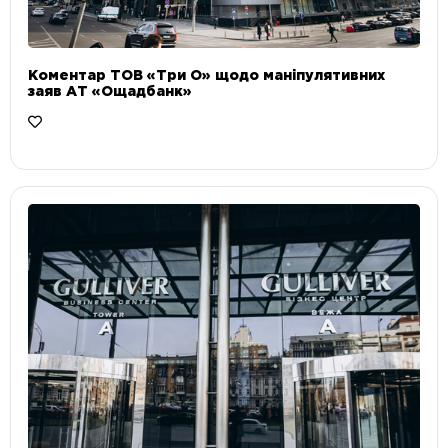
Коментар ТОВ «Три О» щодо маніпулятивних
заяв АТ «Ощадбанк»