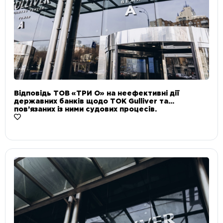
Відповідь ТОВ «ТРИ О» на неефективні дії
державних банків щодо ТОК Gulliver та
пов’язаних із ними судових процесів.