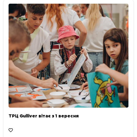
ТРЦ Gulliver вітає з 1 вересня