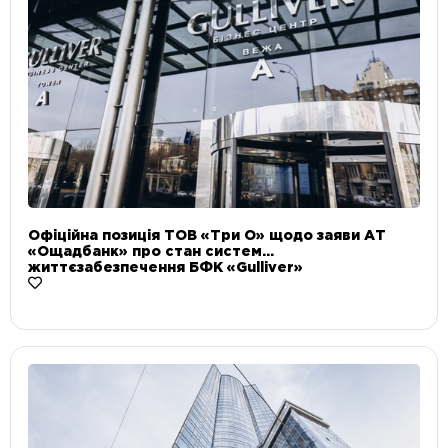
Офіційна позиція ТОВ «Три О» щодо заяви АТ
«Ощадбанк» про стан систем
життєзабезпечення БФК «Gulliver»