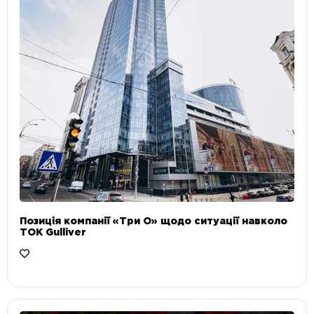
Позиція компанії «Три О» щодо ситуації навколо
ТОК Gulliver