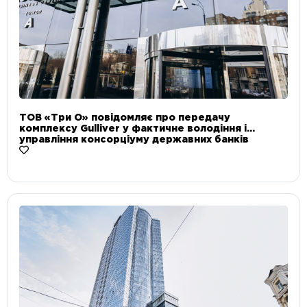
ТОВ «Три О» повідомляє про передачу
комплексу Gulliver у фактичне володіння і
управління консорціуму державних банків