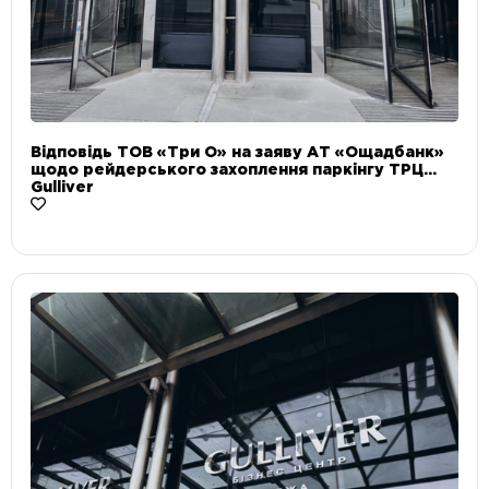
Відповідь ТОВ «Три О» на заяву АТ «Ощадбанк»
щодо рейдерського захоплення паркінгу ТРЦ
Gulliver