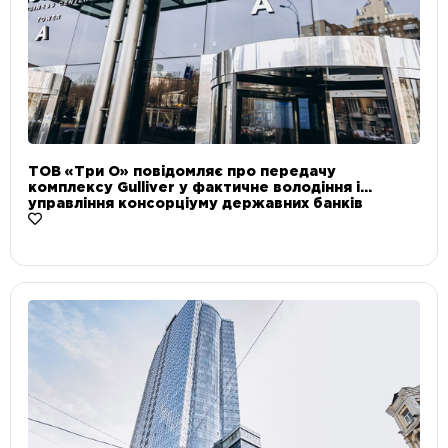
ТОВ «Три О» повідомляє про передачу
комплексу Gulliver у фактичне володіння і
управління консорціуму державних банків