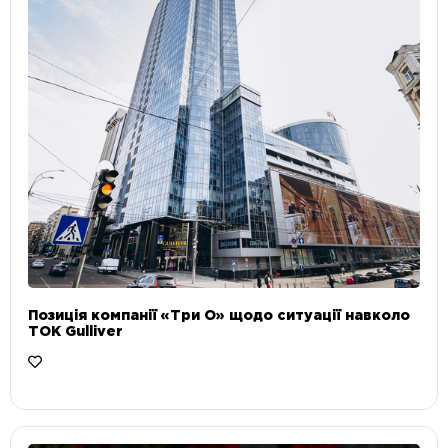
Позиція компанії «Три О» щодо ситуації навколо
ТОК Gulliver