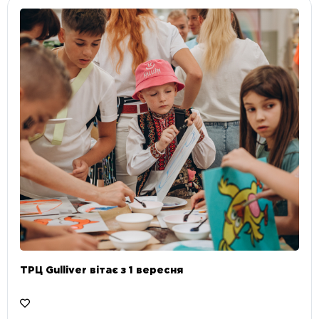
ТРЦ Gulliver вітає з 1 вересня