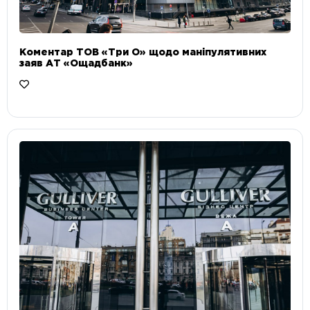
Коментар ТОВ «Три О» щодо маніпулятивних
заяв АТ «Ощадбанк»