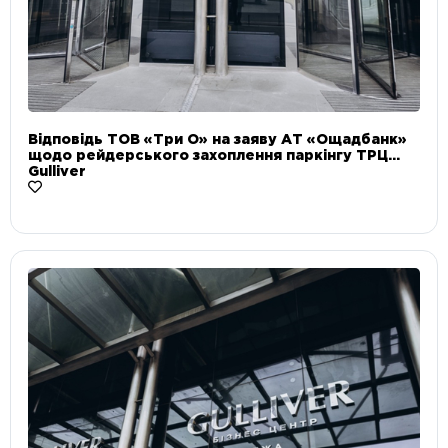
Відповідь ТОВ «Три О» на заяву АТ «Ощадбанк»
щодо рейдерського захоплення паркінгу ТРЦ
Gulliver