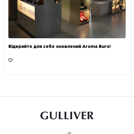
Відкрийте для себе оновлений Aroma Buro! ⠀