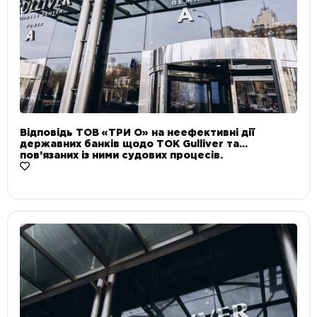
Відповідь ТОВ «ТРИ О» на неефективні дії
державних банків щодо ТОК Gulliver та
пов’язаних із ними судових процесів.