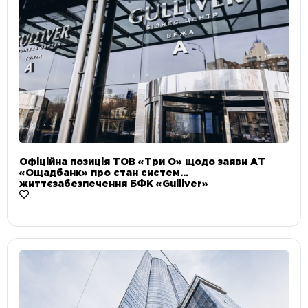
Офіційна позиція ТОВ «Три О» щодо заяви АТ
«Ощадбанк» про стан систем
життєзабезпечення БФК «Gulliver»