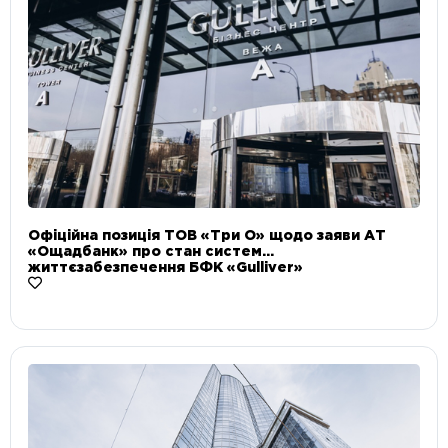
Офіційна позиція ТОВ «Три О» щодо заяви АТ
«Ощадбанк» про стан систем
життєзабезпечення БФК «Gulliver»