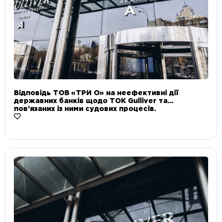
Відповідь ТОВ «ТРИ О» на неефективні дії
державних банків щодо ТОК Gulliver та
пов’язаних із ними судових процесів.