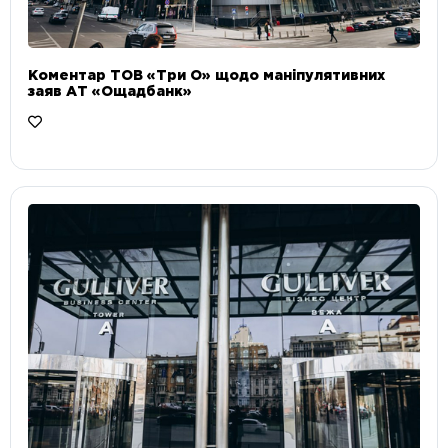
Коментар ТОВ «Три О» щодо маніпулятивних
заяв АТ «Ощадбанк»