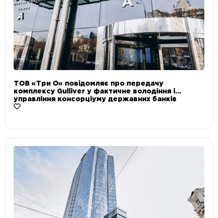
ТОВ «Три О» повідомляє про передачу
комплексу Gulliver у фактичне володіння і
управління консорціуму державних банків