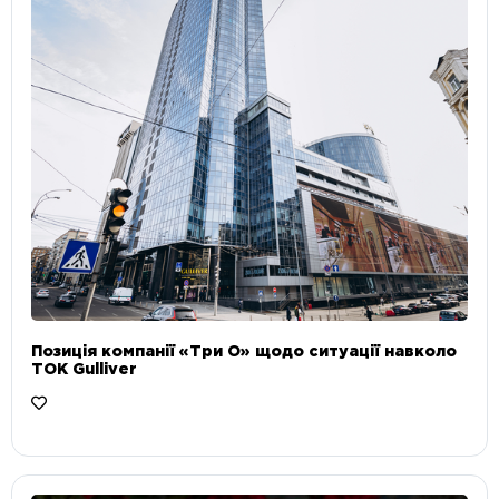
Позиція компанії «Три О» щодо ситуації навколо
ТОК Gulliver