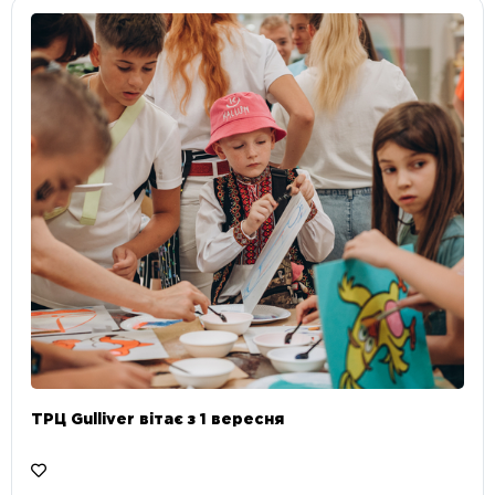
ТРЦ Gulliver вітає з 1 вересня