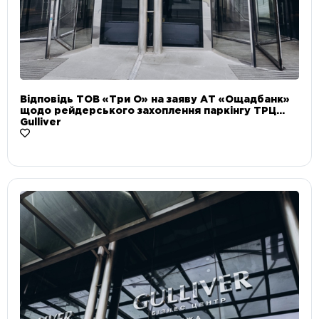
Відповідь ТОВ «Три О» на заяву АТ «Ощадбанк»
щодо рейдерського захоплення паркінгу ТРЦ
Gulliver