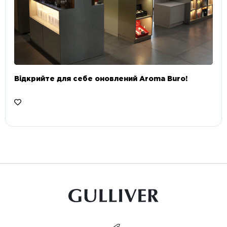
Відкрийте для себе оновлений Aroma Buro! ⠀