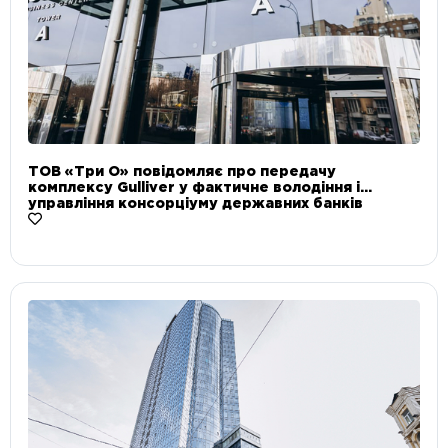
ТОВ «Три О» повідомляє про передачу
комплексу Gulliver у фактичне володіння і
управління консорціуму державних банків