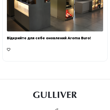
Відкрийте для себе оновлений Aroma Buro! ⠀