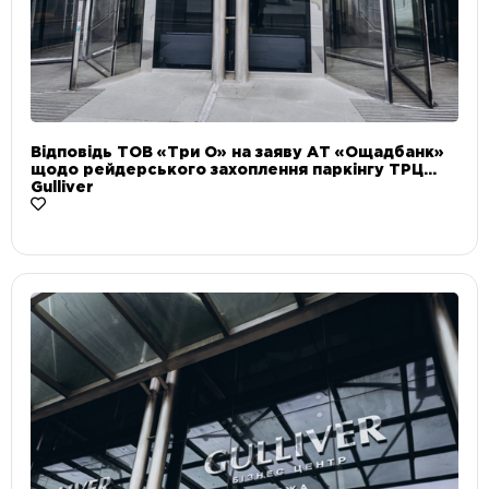
Відповідь ТОВ «Три О» на заяву АТ «Ощадбанк»
щодо рейдерського захоплення паркінгу ТРЦ
Gulliver