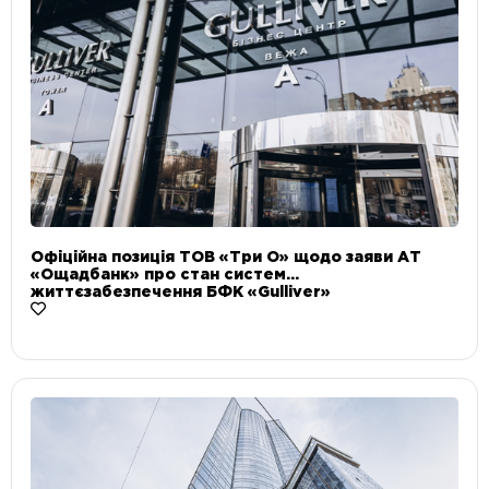
Офіційна позиція ТОВ «Три О» щодо заяви АТ
«Ощадбанк» про стан систем
життєзабезпечення БФК «Gulliver»