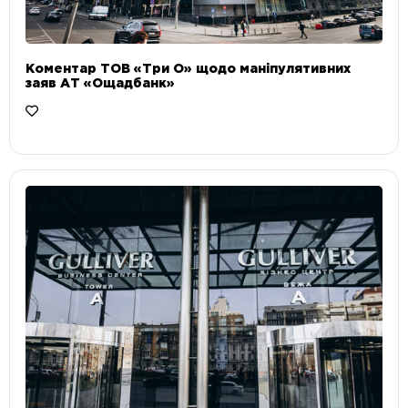
Коментар ТОВ «Три О» щодо маніпулятивних
заяв АТ «Ощадбанк»