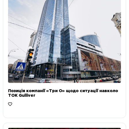
Позиція компанії «Три О» щодо ситуації навколо
ТОК Gulliver