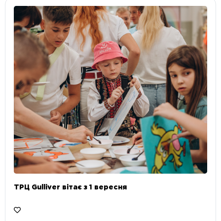
ТРЦ Gulliver вітає з 1 вересня