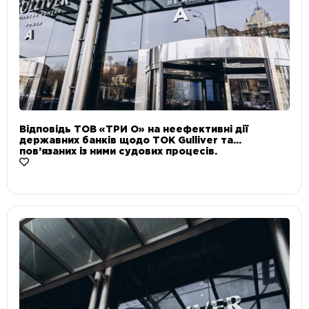
Відповідь ТОВ «ТРИ О» на неефективні дії
державних банків щодо ТОК Gulliver та
пов’язаних із ними судових процесів.