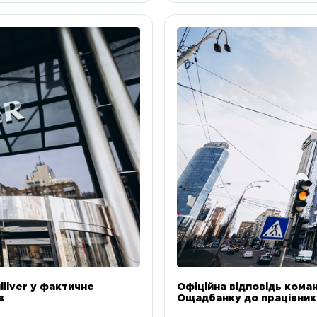
liver у фактичне
Офіційна відповідь коман
в
Ощадбанку до працівникі