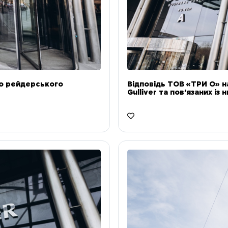
до рейдерського
Відповідь ТОВ «ТРИ О» н
Gulliver та пов’язаних із