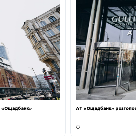
Т «Ощадбанк»
АТ «Ощадбанк» розголоси