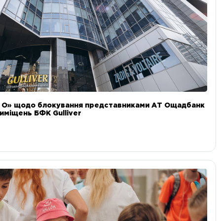
и О» щодо блокування представниками АТ Ощадбанк
иміщень БФК Gulliver