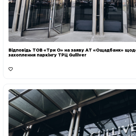
Відповідь ТОВ «Три О» на заяву АТ «Ощадбанк» що
захоплення паркінгу ТРЦ Gulliver