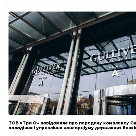
ТОВ «Три О» повідомляє про передачу комплексу Gul
володіння і управління консорціуму державних банкі