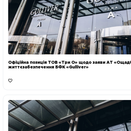
Офіційна позиція ТОВ «Три О» щодо заяви АТ «Ощад
життєзабезпечення БФК «Gulliver»