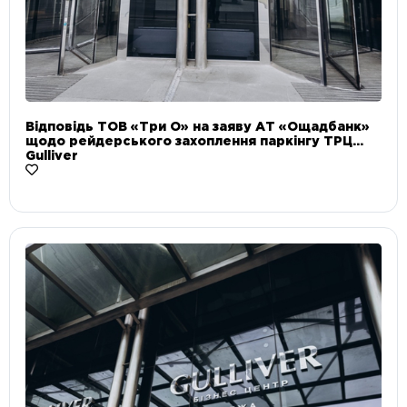
Відповідь ТОВ «Три О» на заяву АТ «Ощадбанк»
щодо рейдерського захоплення паркінгу ТРЦ
Gulliver