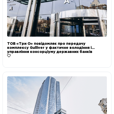
ТОВ «Три О» повідомляє про передачу
комплексу Gulliver у фактичне володіння і
управління консорціуму державних банків