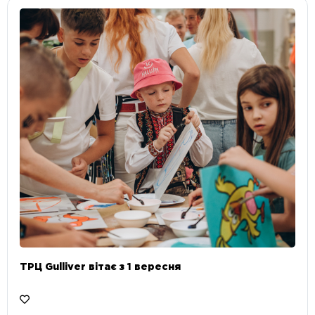
ТРЦ Gulliver вітає з 1 вересня