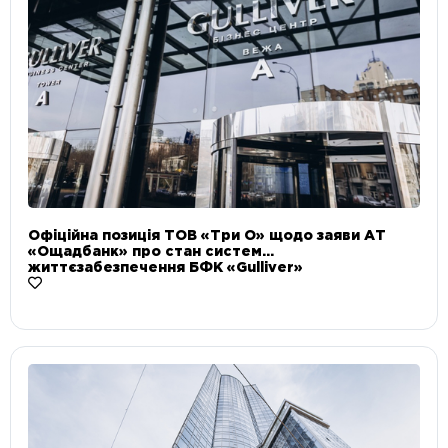
Офіційна позиція ТОВ «Три О» щодо заяви АТ
«Ощадбанк» про стан систем
життєзабезпечення БФК «Gulliver»