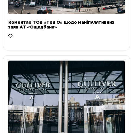
Коментар ТОВ «Три О» щодо маніпулятивних
заяв АТ «Ощадбанк»