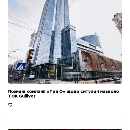
Позиція компанії «Три О» щодо ситуації навколо
ТОК Gulliver