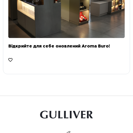
Відкрийте для себе оновлений Aroma Buro! ⠀