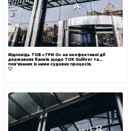
Відповідь ТОВ «ТРИ О» на неефективні дії
державних банків щодо ТОК Gulliver та
пов’язаних із ними судових процесів.